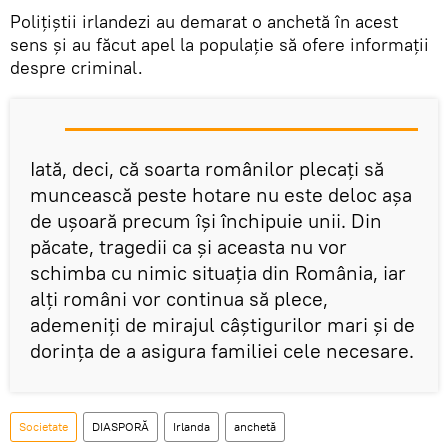
Poliţiştii irlandezi au demarat o anchetă în acest
sens şi au făcut apel la populaţie să ofere informaţii
despre criminal.
Iată, deci, că soarta românilor plecaţi să
muncească peste hotare nu este deloc aşa
de uşoară precum îşi închipuie unii. Din
păcate, tragedii ca şi aceasta nu vor
schimba cu nimic situaţia din România, iar
alţi români vor continua să plece,
ademeniţi de mirajul câştigurilor mari şi de
dorinţa de a asigura familiei cele necesare.
Societate
DIASPORĂ
Irlanda
anchetă