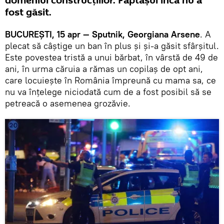
domeniul construcţiilor. Făptaşul încă nu a
fost găsit.
BUCUREŞTI, 15 apr — Sputnik, Georgiana Arsene
. A
plecat să câştige un ban în plus şi şi-a găsit sfârşitul.
Este povestea tristă a unui bărbat, în vârstă de 49 de
ani, în urma căruia a rămas un copilaş de opt ani,
care locuieşte în România împreună cu mama sa, ce
nu va înţelege niciodată cum de a fost posibil să se
petreacă o asemenea grozăvie.