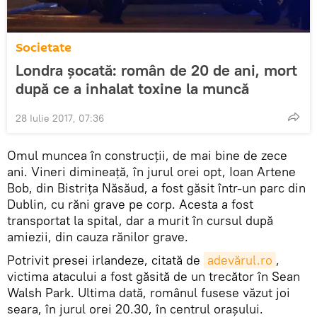
Societate
Londra șocată: român de 20 de ani, mort
după ce a inhalat toxine la muncă
28 Iulie 2017, 07:36
Omul muncea în construcţii, de mai bine de zece
ani. Vineri dimineaţă, în jurul orei opt, Ioan Artene
Bob, din Bistriţa Năsăud, a fost găsit într-un parc din
Dublin, cu răni grave pe corp. Acesta a fost
transportat la spital, dar a murit în cursul după
amiezii, din cauza rănilor grave.
Potrivit presei irlandeze, citată de
adevărul.ro
,
victima atacului a fost găsită de un trecător în Sean
Walsh Park. Ultima dată, românul fusese văzut joi
seara, în jurul orei 20.30, în centrul oraşului.