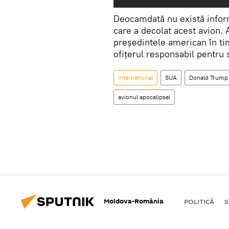
Deocamdată nu există informa
care a decolat acest avion. 
președintele american în ti
ofițerul responsabil pentru 
Internaţional
SUA
Donald Trump
avionul apocalipsei
Moldova-România
POLITICĂ
S