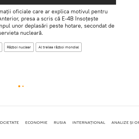
ții oficiale care ar explica motivul pentru
Anterior, presa a scris că E-4B însoțește
mpul unor deplasări peste hotare, secondat de
servieta nucleară.
Război nuclear
Al treilea război mondial
OCIETATE
ECONOMIE
RUSIA
INTERNAŢIONAL
ANALIZE ȘI OP