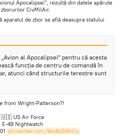
ionul Apocalipsei", rezultă din datele apărute
 zborurilor CivMilAir.
 aparatul de zbor se află deasupra statului
 „Avion al Apocalipsei" pentru că acesta
ească funcția de centru de comandă în
ar, atunci când structurile terestre sunt
e from Wright-Patterson?!
🇺🇸 US Air Force
E-4B Nightwatch
H01
pic.twitter.com/Wu4kDI8hCy