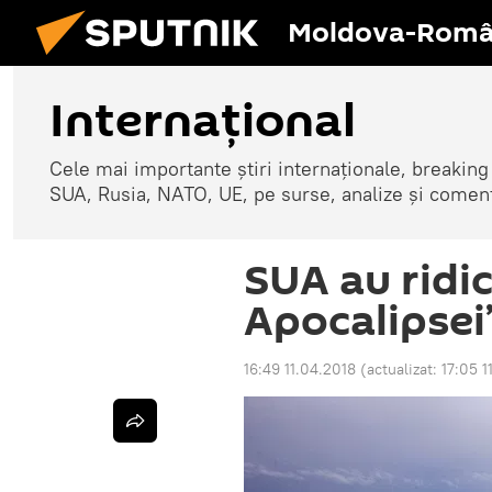
Moldova-Româ
Internaţional
Cele mai importante știri internaționale, breaking
SUA, Rusia, NATO, UE, pe surse, analize și coment
SUA au ridic
Apocalipsei
16:49 11.04.2018
(actualizat:
17:05 1