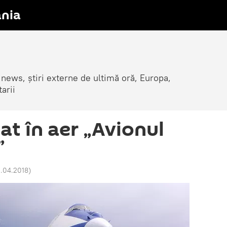
nia
 news, știri externe de ultimă oră, Europa,
arii
at în aer „Avionul
”
1.04.2018
)