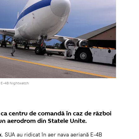
 E-4B Nightwatch
 ca centru de comandă în caz de război
un aerodrom din Statele Unite.
k
. SUA au ridicat în aer nava aeriană E-4B