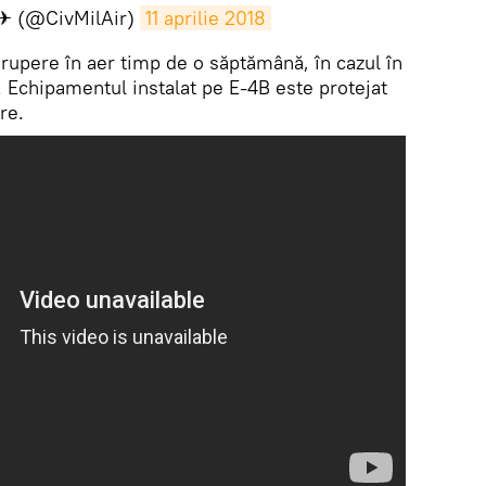
 ✈ (@CivMilAir)
11 aprilie 2018
erupere în aer timp de o săptămână, în cazul în
. Echipamentul instalat pe E-4B este protejat
re.