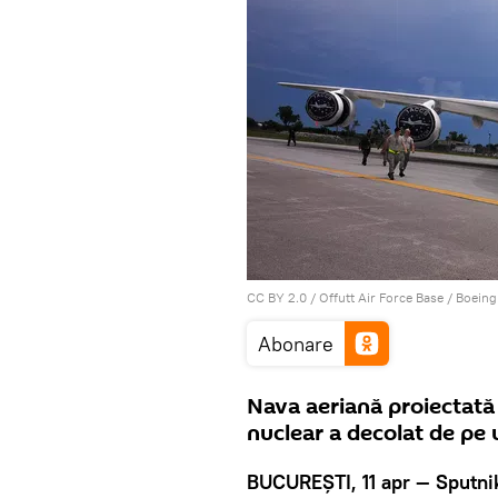
CC BY 2.0
/
Offutt Air Force Base
/
Boeing
Abonare
Nava aeriană proiectată
nuclear a decolat de pe 
BUCUREȘTI, 11 apr — Sputni