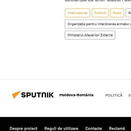
Internaţional
Politică
Rusia
R
Organizația pentru interzicerea armelor
Ministerul Afacerilor Externe
Moldova-România
POLITICĂ
S
Despre proiect
Reguli de utilizare
Contacte
Reclamă