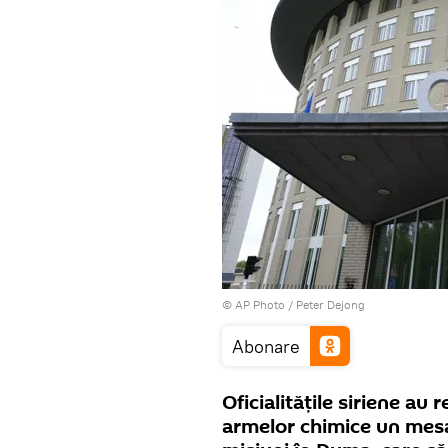
© AP Photo / Peter Dejong
Abonare
Oficialitățile siriene au
armelor chimice un mesaj