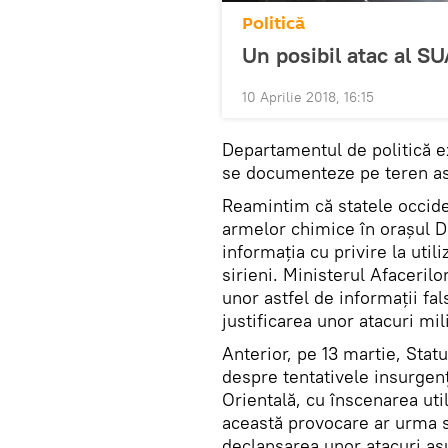
Politică
Un posibil atac al SUA
10 Aprilie 2018, 16:15
Departamentul de politică e
se documenteze pe teren asu
Reamintim că statele occide
armelor chimice în orașul 
informația cu privire la util
sirieni. Ministerul Afacerilo
unor astfel de informații fal
justificarea unor atacuri mil
Anterior, pe 13 martie, Stat
despre tentativele insurgenț
Orientală, cu înscenarea util
această provocare ar urma să
declanșarea unor atacuri asu