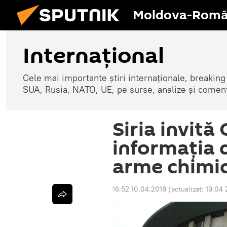
Moldova-Româ
Internaţional
Cele mai importante știri internaționale, breaking
SUA, Rusia, NATO, UE, pe surse, analize și coment
Siria invită
informația 
arme chimi
16:52 10.04.2018
(actualizat:
19:04 