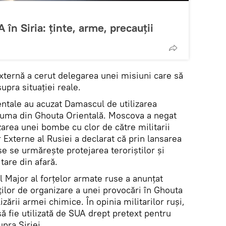
 în Siria: ținte, arme, precauții
xternă a cerut delegarea unei misiuni care să
pra situației reale.
ntale au acuzat Damascul de utilizarea
Duma din Ghouta Orientală. Moscova a negat
izarea unei bombe cu clor de către militarii
r Externe al Rusiei a declarat că prin lansarea
se se urmărește protejarea teroriștilor și
itare din afară.
ul Major al forțelor armate ruse a anunțat
ilor de organizare a unei provocări în Ghouta
izării armei chimice. În opinia militarilor ruși,
 fie utilizată de SUA drept pretext pentru
pra Siriei.