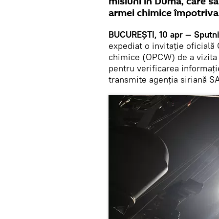
misiuni în Duma, care să 
armei chimice împotriva 
BUCUREȘTI, 10 apr — Sputn
expediat o invitație oficial
chimice (OPCW) de a vizita 
pentru verificarea informați
transmite agenția siriană S