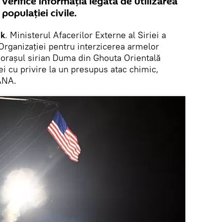
verifice informația legată de utilizarea
populației civile.
ik
. Ministerul Afacerilor Externe al Siriei a
ă Organizației pentru interzicerea armelor
orașul sirian Duma din Ghouta Orientală
ei cu privire la un presupus atac chimic,
ANA.