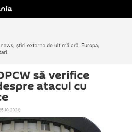
nia
 news, știri externe de ultimă oră, Europa,
arii
 OPCW să verifice
despre atacul cu
ce
25.10.2021
)