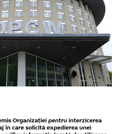
 remis Organizației pentru interzicerea
 în care solicită expedierea unei