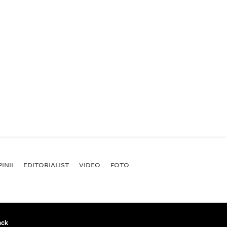
INII
EDITORIALIST
VIDEO
FOTO
ack