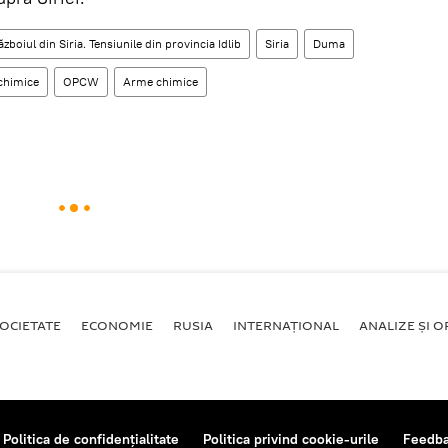
ăzboiul din Siria. Tensiunile din provincia Idlib
Siria
Duma
 chimice
OPCW
Arme chimice
OCIETATE
ECONOMIE
RUSIA
INTERNAŢIONAL
ANALIZE ȘI OP
Politica de confidențialitate
Politica privind cookie-urile
Feedb