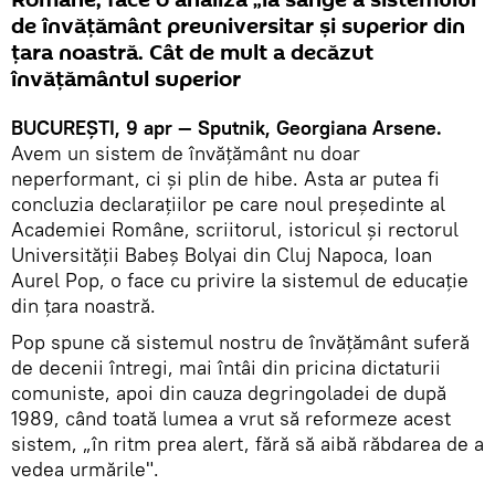
Române, face o analiză „la sânge a sistemului
de învăţământ preuniversitar şi superior din
ţara noastră. Cât de mult a decăzut
învăţământul superior
BUCUREŞTI, 9 apr — Sputnik, Georgiana Arsene.
Avem un sistem de învăţământ nu doar
neperformant, ci şi plin de hibe. Asta ar putea fi
concluzia declaraţiilor pe care noul preşedinte al
Academiei Române, scriitorul, istoricul şi rectorul
Universităţii Babeş Bolyai din Cluj Napoca, Ioan
Aurel Pop, o face cu privire la sistemul de educaţie
din ţara noastră.
Pop spune că sistemul nostru de învăţământ suferă
de decenii întregi, mai întâi din pricina dictaturii
comuniste, apoi din cauza degringoladei de după
1989, când toată lumea a vrut să reformeze acest
sistem, „în ritm prea alert, fără să aibă răbdarea de a
vedea urmările".