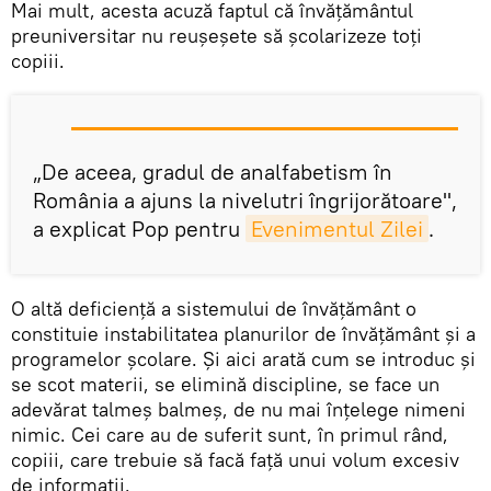
Mai mult, acesta acuză faptul că învăţământul
preuniversitar nu reuşeşete să şcolarizeze toţi
copiii.
„De aceea, gradul de analfabetism în
România a ajuns la nivelutri îngrijorătoare",
a explicat Pop pentru
Evenimentul Zilei
.
O altă deficienţă a sistemului de învăţământ o
constituie instabilitatea planurilor de învăţământ şi a
programelor şcolare. Şi aici arată cum se introduc şi
se scot materii, se elimină discipline, se face un
adevărat talmeş balmeş, de nu mai înţelege nimeni
nimic. Cei care au de suferit sunt, în primul rând,
copiii, care trebuie să facă faţă unui volum excesiv
de informaţii.