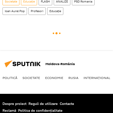
Societate
Educație
FLASH
ANALIZE
PSD Romania
Ioan Aurel Pop
Profesori
Educaţie
Moldova-România
POLITICĂ
SOCIETATE
ECONOMIE
RUSIA
INTERNAŢIONAL
Despre proiect
Reguli de utilizare
Contacte
Reclamă
Politica de confidențialitate