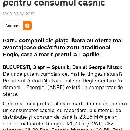
pentru consumul casnic
10:10 03.04.2018
Abonare
Patru companii din piața liberă au oferte mai
avantajoase decât furnizorul tradițional
Engie, care a mărit prețul la 1 aprilie.
BUCUREȘTI, 3 apr — Sputnik, Daniel George Nistor.
De unde putem cumpăra cel mai ieftin gaz natural?
Pe site-ul Autorității Naționale de Reglementare în
domeniul Energiei (ANRE) există un comparator de
oferte.
Cele mai mici prețuri afișate marți dimineață, pentru
un consumator casnic, cu racordare la sistemul de
distribuție și consum de până la 23,26 MW pe an,
sunt următoarele: Romgaz 125,41 lei/MWh; CEZ