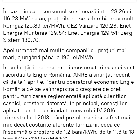
În cazul în care consumul se situează între 23,26 și
116,28 MW pe an, prețurile nu se schimbă prea mult:
Romgaz 125,39 lei/MWh; CEZ Vânzare 126,28; Enel
Energie Muntenia 129,54; Enel Energie 129,54; Berg
Sistem 130,70.
Apoi urmează mai multe companii cu prețuri mai
mari, ajungând până la 190 lei/MWh.
În sudul țării, cei mai mulți consumatori casnici sunt
racordați la Engie România. ANRE a anunțat recent
că de la 1 aprilie, "pentru operatorul economic Engie
România SA se va înregistra o creștere de preț
pentru furnizarea reglementată aplicată clienților
casnici, creștere datorată, în principal, corecțiilor
aplicate pentru perioada trimestrului IV 2016 —
trimestrului I 2018, când prețul practicat a fost mai
mic decât costurile aferente furnizării, ceea ce
înseamnă o creștere de 1,2 bani/kWh, de la 11,8 la 13
bani/kWh (130 lei/MWh)".