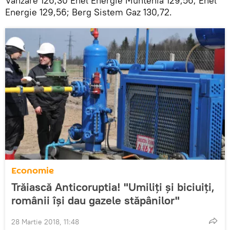
Vânzare 126,30 Enel Energie Muntenia 129,56; Enel
Energie 129,56; Berg Sistem Gaz 130,72.
Economie
Trăiască Anticoruptia! "Umiliți și biciuiți,
românii își dau gazele stăpânilor"
28 Martie 2018, 11:48