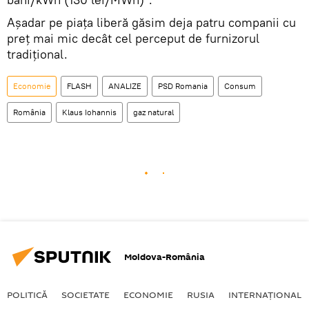
Așadar pe piața liberă găsim deja patru companii cu
preț mai mic decât cel perceput de furnizorul
tradițional.
Economie
FLASH
ANALIZE
PSD Romania
Consum
România
Klaus Iohannis
gaz natural
Moldova-România
POLITICĂ
SOCIETATE
ECONOMIE
RUSIA
INTERNAŢIONAL