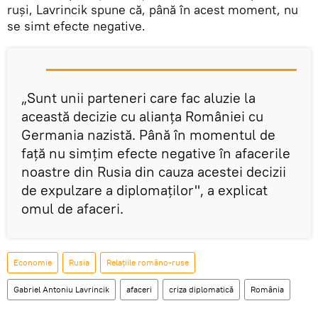
ruşi, Lavrincik spune că, până în acest moment, nu
se simt efecte negative.
„Sunt unii parteneri care fac aluzie la
această decizie cu alianţa României cu
Germania nazistă. Până în momentul de
faţă nu simţim efecte negative în afacerile
noastre din Rusia din cauza acestei decizii
de expulzare a diplomaţilor", a explicat
omul de afaceri.
Economie
Rusia
Relațiile româno-ruse
Gabriel Antoniu Lavrincik
afaceri
criza diplomatică
România