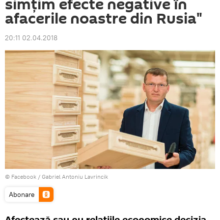
simţim efecte negative în
afacerile noastre din Rusia"
20:11 02.04.2018
© Facebook /
Gabriel Antoniu Lavrincik
Abonare
Afectează sau nu relaţiile economice decizia