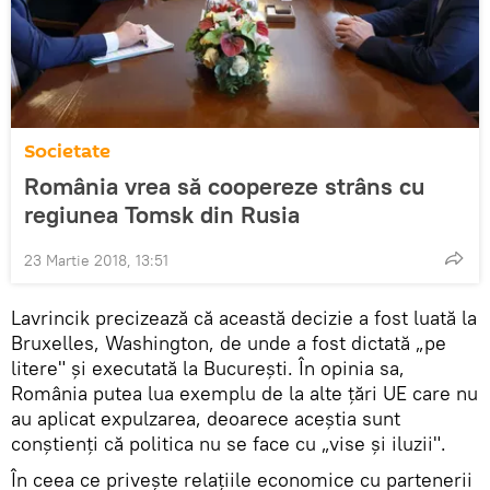
Societate
România vrea să coopereze strâns cu
regiunea Tomsk din Rusia
23 Martie 2018, 13:51
Lavrincik precizează că această decizie a fost luată la
Bruxelles, Washington, de unde a fost dictată „pe
litere" şi executată la Bucureşti. În opinia sa,
România putea lua exemplu de la alte ţări UE care nu
au aplicat expulzarea, deoarece aceştia sunt
conştienţi că politica nu se face cu „vise şi iluzii".
În ceea ce priveşte relaţiile economice cu partenerii