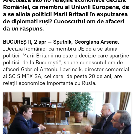
României, ca membru al Uniunii Europene, de
a se alinia politicii Marii Britanii în expulzarea
de diplomaţi ruşi? Cunoscutul om de afaceri
dă un răspuns.
BUCUREŞTI, 2 apr — Sputnik, Georgiana Arsene
.
„Decizia României ca membru UE de a se alinia
politicii Marii Britanii nu este o decizie care aparţine
politicii de la Bucureşti", spune cunoscutul om de
afaceri Gabriel Antoniu Lavrincik, director comercial
al SC SIMEX SA, cel care, de peste 20 de ani, are
relaţii economice importante cu Rusia.