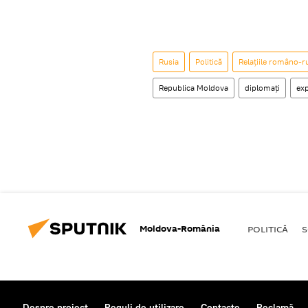
Rusia
Politică
Relațiile româno-r
Republica Moldova
diplomați
exp
Moldova-România
POLITICĂ
S
Despre proiect
Reguli de utilizare
Contacte
Reclamă