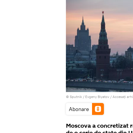
© Sputnik / Evgeny Biyatov
/
Accesați arh
Abonare
Moscova a concretizat ră