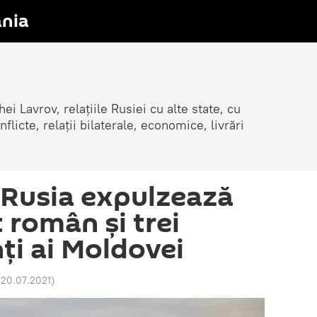
nia
ei Lavrov, relațiile Rusiei cu alte state, cu
cte, relații bilaterale, economice, livrări
 Rusia expulzează
 român și trei
ți ai Moldovei
 20.07.2021
)