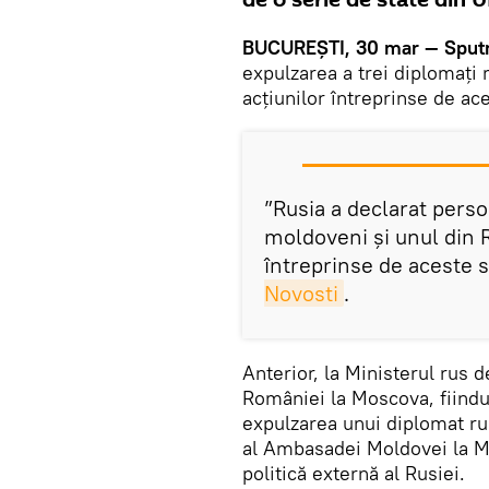
de o serie de state din U
BUCUREȘTI, 30 mar — Sput
expulzarea a trei diplomați
acțiunilor întreprinse de ac
”Rusia a declarat perso
moldoveni și unul din R
întreprinse de aceste s
Novosti
.
Anterior, la Ministerul rus 
României la Moscova, fiindu
expulzarea unui diplomat rus
al Ambasadei Moldovei la M
politică externă al Rusiei.