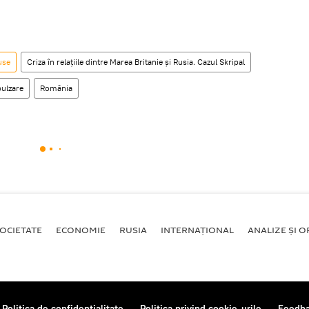
use
Criza în relațiile dintre Marea Britanie și Rusia. Cazul Skripal
ulzare
România
OCIETATE
ECONOMIE
RUSIA
INTERNAŢIONAL
ANALIZE ȘI OP
Politica de confidențialitate
Politica privind cookie-urile
Feedb