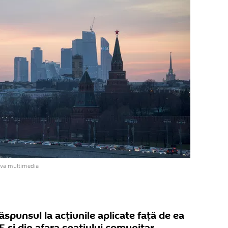
iva multimedia
spunsul la acțiunile aplicate față de ea