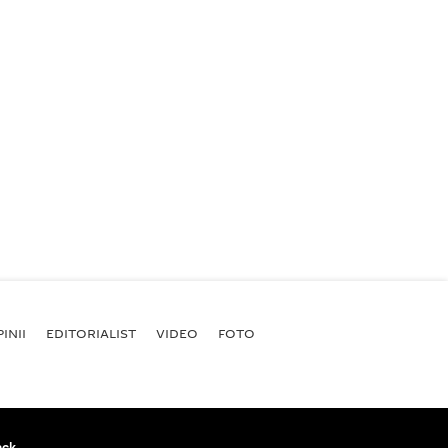
INII
EDITORIALIST
VIDEO
FOTO
ack