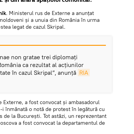
E și din afara spațiului comunitar.
nik
. Ministerul rus de Externe a anunțat
 moldoveni și a unuia din România în urma
estea legat de cazul Skripal.
nae non gratae trei diplomați
omânia ca rezultat al acțiunilor
tate în cazul Skripal”, anunță
RIA 
de Externe, a fost convocat și ambasadorul
-i înmânată o notă de protest în legătură cu
 de la București. Tot astăzi, un reprezentant
oscova a fost convocat la departamentul de