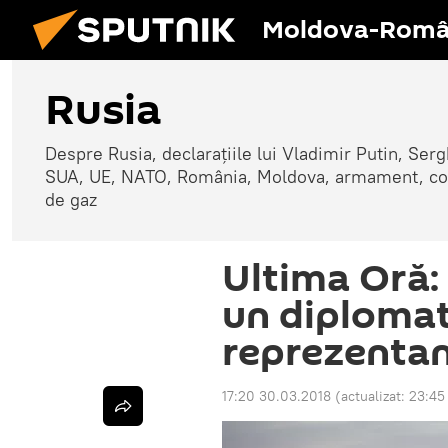
Moldova-Româ
Rusia
Despre Rusia, declarațiile lui Vladimir Putin, Sergh
SUA, UE, NATO, România, Moldova, armament, confli
de gaz
Ultima Oră:
un diplomat
reprezentan
17:20 30.03.2018
(actualizat:
23:45