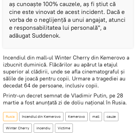
aș cunoaște 100% cauzele, aș fi știut că
cine este vinovat de acest incident. Dacă e
vorba de o neglijență a unui angajat, atunci
e responsabilitatea lui personală", a
adăugat Suddenok.
Incendiul din mall-ul Winter Cherry din Kemerovo a
izbucnit duminică. Flăcărilor au apărut la etajul
superior al clădirii, unde se afla cinematograful și
sălile de joacă pentru copii. Urmare a tragediei au
decedat 64 de persoane, inclusiv copii.
Printr-un decret semnat de Vladimir Putin, pe 28
martie a fost anunțată zi de doliu național în Rusia.
Rusia
Incendiul din Kemerovo
Kemerovo
mall
cauze
Winter Cherry
incendiu
Victime