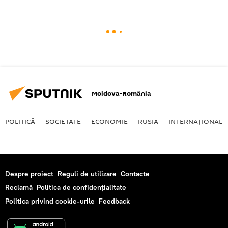
Moldova-România
POLITICĂ
SOCIETATE
ECONOMIE
RUSIA
INTERNAŢIONAL
Despre proiect
Reguli de utilizare
Contacte
Reclamă
Politica de confidențialitate
Politica privind cookie-urile
Feedback