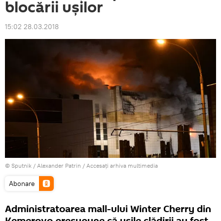
blocării ușilor
15:02 28.03.2018
© Sputnik / Alexander Patrin
/
Accesați arhiva multimedia
Abonare
Administratoarea mall-ului Winter Cherry din