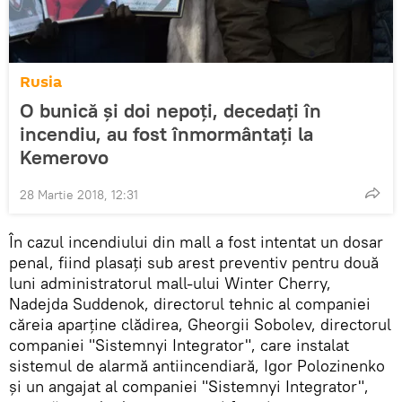
Rusia
O bunică și doi nepoți, decedați în
incendiu, au fost înmormântați la
Kemerovo
28 Martie 2018, 12:31
În cazul incendiului din mall a fost intentat un dosar
penal, fiind plasați sub arest preventiv pentru două
luni administratorul mall-ului Winter Cherry,
Nadejda Suddenok, directorul tehnic al companiei
căreia aparține clădirea, Gheorgii Sobolev, directorul
companiei "Sistemnyi Integrator", care instalat
sistemul de alarmă antiincendiară, Igor Polozinenko
și un angajat al companiei "Sistemnyi Integrator",