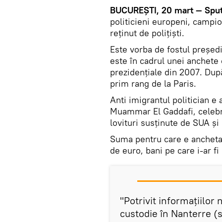
BUCUREȘTI, 20 mart — Sput
politicieni europeni, campio
reținut de polițiști.
Este vorba de fostul președi
este în cadrul unei anchete
prezidențiale din 2007. După
prim rang de la Paris.
Anti imigrantul politician e 
Muammar El Gaddafi, celebru
lovituri susținute de SUA și 
Suma pentru care e anchetat
de euro, bani pe care i-ar fi
"Potrivit informațiilor 
custodie în Nanterre (s