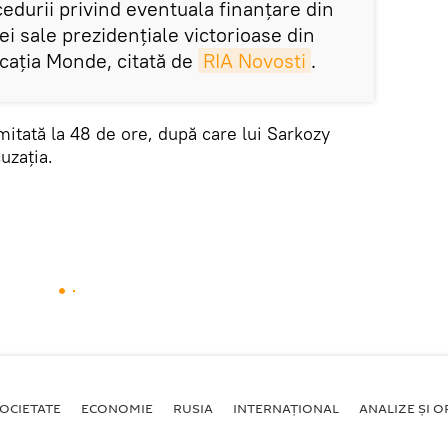
edurii privind eventuala finanțare din
ei sale prezidențiale victorioase din
icația Monde, citată de
RIA Novosti
.
mitată la 48 de ore, după care lui Sarkozy
uzația.
OCIETATE
ECONOMIE
RUSIA
INTERNAŢIONAL
ANALIZE ȘI OP