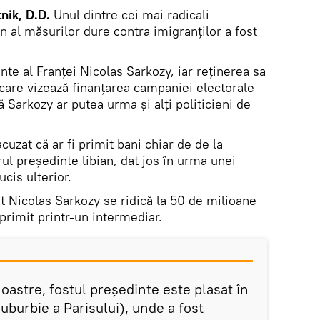
nik, D.D.
Unul dintre cei mai radicali
n al măsurilor dure contra imigranților a fost
nte al Franței Nicolas Sarkozy, iar reținerea sa
 care vizează finanțarea campaniei electorale
 Sarkozy ar putea urma și alți politicieni de
acuzat că ar fi primit bani chiar de de la
l președinte libian, dat jos în urma unei
ucis ulterior.
 Nicolas Sarkozy se ridică la 50 de milioane
 primit printr-un intermediar.
noastre, fostul președinte este plasat în
uburbie a Parisului), unde a fost