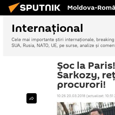
Moldova-Româ
Internaţional
Cele mai importante știri internaționale, breaking
SUA, Rusia, NATO, UE, pe surse, analize și coment
Șoc la Paris
Sarkozy, reț
procurori!
10:26 20.03.2018
(actualizat:
10:51