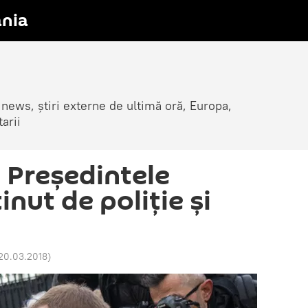
nia
 news, știri externe de ultimă oră, Europa,
arii
! Președintele
inut de poliție și
 20.03.2018
)