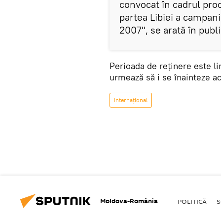
convocat în cadrul proc
partea Libiei a campani
2007", se arată în publ
Perioada de reținere este li
urmează să i se înainteze ac
Internaţional
Moldova-România
POLITICĂ
S