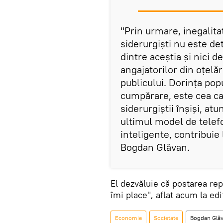
"Prin urmare, inegalita
siderurgiști nu este de
dintre aceștia și nici 
angajatorilor din oțelări
publicului. Dorința popu
cumpărare, este cea car
siderurgiștii înșiși, at
ultimul model de telef
inteligente, contribuie
Bogdan Glăvan.
El dezvăluie că postarea rep
îmi place", aflat acum la edit
Economie
Societate
Bogdan Glă