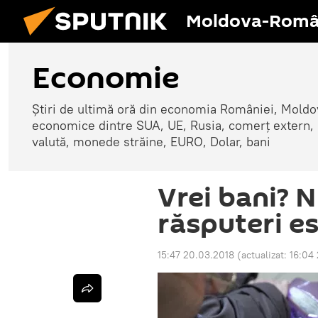
Moldova-Româ
Economie
Știri de ultimă oră din economia României, Moldove
economice dintre SUA, UE, Rusia, comerț extern, r
valută, monede străine, EURO, Dolar, bani
Vrei bani? 
răsputeri es
15:47 20.03.2018
(actualizat:
16:04