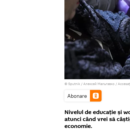
© Sputnik / Алексей Мальгавко
/
Accesaț
Abonare
Nivelul de educație și 
atunci când vrei să câști
economie.