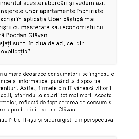
alimentul acestei abordări și vedem azi,
enajerele unor apartamente închiriate
scriși în aplicația Uber câștigă mai
piștii cu masterate sau economiștii cu
ză Bogdan Glăvan.
jați sunt, în ziua de azi, cei din
 explicația?
alariu mare deoarece consumatorii se înghesuie
ice și informatice, punând la dispoziția
enituri. Astfel, firmele din IT vânează viitorii
colii, oferindu-le salarii tot mai mari. Aceste
firmelor, reflectă de fapt cererea de consum și
re a producției", spune Glăvan.
e între IT-iști și siderurgisti din perspectiva