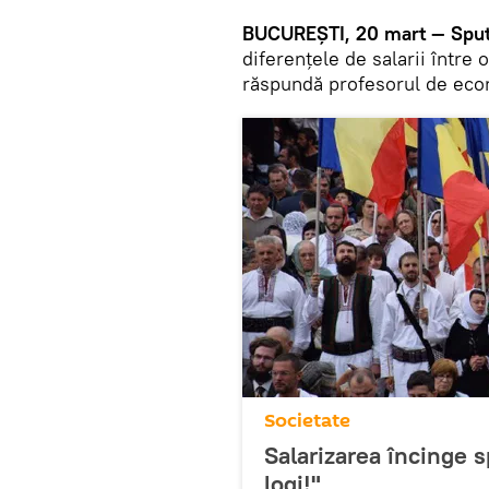
BUCUREȘTI, 20 mart — Sputn
diferențele de salarii între
răspundă profesorul de ec
Societate
Salarizarea încinge s
logi!"