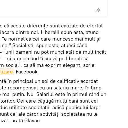
e că aceste diferențe sunt cauzate de efortul
ecare dintre noi. Liberalii spun asta, atunci
: "e normal ca cei care muncesc mai mult și
ine." Socialiștii spun asta, atunci când
— "unii oameni nu pot munci atât de mult încât
 — și atunci când îi acuză pe liberali că
sm social", ca să mă exprim elegant, scrie
lizare
Facebook.
ntă în principal un soi de calificativ acordat
este recompensat cu un salariu mare, în timp
 mai puțin. Nu. Salariul este în primul rând un
rilor. Cei care câștigă mulți bani sunt cei
duc utilitate societății, adică publicului larg;
sunt cei ale căror activități societatea nu le
ză", arată Glăvan.