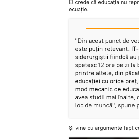
El crede că educația nu repr
ecuație.
"Din acest punct de ved
este puțin relevant. IT-
siderurgiștii fiindcă au
spetesc 12 ore pe zi la
printre altele, din păcat
educației cu orice preț
mod mecanic de educația
avea studii mai înalte, c
loc de muncă", spune 
Și vine cu argumente faptic