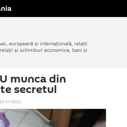
nia
i, europeană și internațională, relații
elații și schimburi economice, bani și
NU munca din
te secretul
 20.07.2021
)