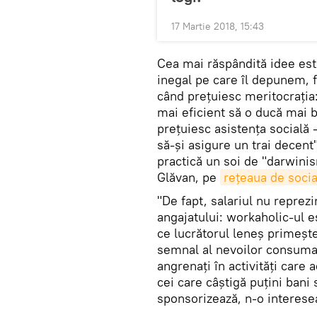
17 Martie 2018, 15:43
Cea mai răspândită idee est
inegal pe care îl depunem, fi
când prețuiesc meritocrația
mai eficient să o ducă mai b
prețuiesc asistența socială 
să-și asigure un trai decent"
practică un soi de "darwini
Glăvan, pe
rețeaua de socia
"De fapt, salariul nu reprezi
angajatului: workaholic-ul 
ce lucrătorul leneș primește
semnal al nevoilor consumato
angrenați în activități care a
cei care câștigă puțini bani 
sponsorizează, n-o interesea