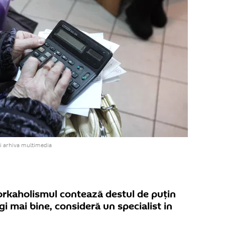
i arhiva multimedia
workaholismul contează destul de puțin
gi mai bine, consideră un specialist in