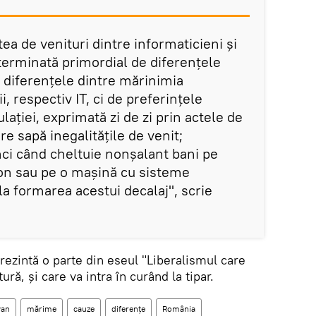
tea de venituri dintre informaticieni și
terminată primordial de diferențele
de diferențele dintre mărinimia
i, respectiv IT, ci de preferințele
lației, exprimată zi de zi prin actele de
e sapă inegalitățile de venit;
unci când cheltuie nonșalant bani pe
on sau pe o mașină cu sisteme
 la formarea acestui decalaj", scrie
rezintă o parte din eseul "Liberalismul care
ură, și care va intra în curând la tipar.
van
mărime
cauze
diferențe
România