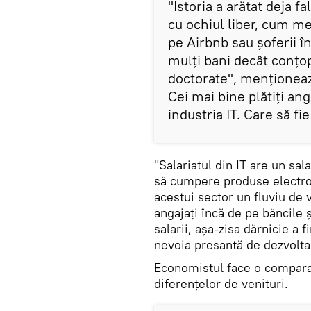
"Istoria a arătat deja f
cu ochiul liber, cum m
pe Airbnb sau șoferii în
mulți bani decât conțo
doctorate", menționea
Cei mai bine plătiți anga
industria IT. Care să fie
"Salariatul din IT are un s
să cumpere produse electron
acestui sector un fluviu de v
angajați încă de pe băncile ș
salarii, așa-zisa dărnicie a 
nevoia presantă de dezvolta
Economistul face o comparați
diferențelor de venituri.