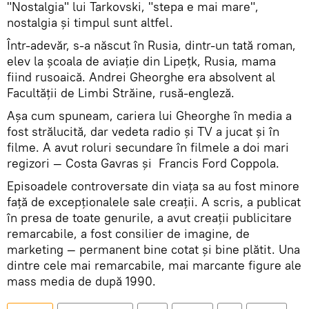
"Nostalgia" lui Tarkovski, "stepa e mai mare",
nostalgia și timpul sunt altfel.
Într-adevăr, s-a născut în Rusia, dintr-un tată roman,
elev la școala de aviație din Lipețk, Rusia, mama
fiind rusoaică. Andrei Gheorghe era absolvent al
Facultății de Limbi Străine, rusă-engleză.
Așa cum spuneam, cariera lui Gheorghe în media a
fost strălucită, dar vedeta radio și TV a jucat și în
filme. A avut roluri secundare în filmele a doi mari
regizori — Costa Gavras și Francis Ford Coppola.
Episoadele controversate din viața sa au fost minore
față de excepționalele sale creații. A scris, a publicat
în presa de toate genurile, a avut creații publicitare
remarcabile, a fost consilier de imagine, de
marketing — permanent bine cotat și bine plătit. Una
dintre cele mai remarcabile, mai marcante figure ale
mass media de după 1990.