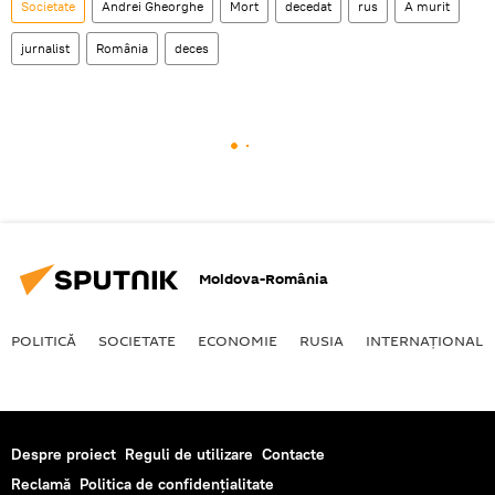
Societate
Andrei Gheorghe
Mort
decedat
rus
A murit
jurnalist
România
deces
Moldova-România
POLITICĂ
SOCIETATE
ECONOMIE
RUSIA
INTERNAŢIONAL
Despre proiect
Reguli de utilizare
Contacte
Reclamă
Politica de confidențialitate