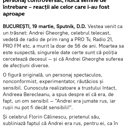
personaj controversat, ridică semne de
întrebare – reacții ale celor care i-au fost
aproape
BUCUREȘTI, 19 martie, Sputnik, D.D.
Vestea venit ca
un trăsnet: Andrei Gheorghe, celebrul telecast,
vedetă de radio de prim rang a PRO Tv, Radio 21,
PRO FM etc. a murit la doar de 56 de ani. Moartea sa
este suspectă, singurele date certe sunt că poliția
cercetează decesul — și că Andrei Gheorghe suferea
de afecțiuni diverse.
O figură originală, un personaj spectaculos,
nonconformist, experimentator, răutăcios și
sensibil. Cunoscuta realizatoare a trustului Intact,
Andreea Berecleanu, a spus despre el că era, de
fapt, un om sensibil — "Andrei era jumate rus, iar
rușii nu pot fi decât sensibili!".
Și celebrul Florin Călinescu, prietenul său,
subliniază faptul că Andrei era rus, pentru ei, ca în