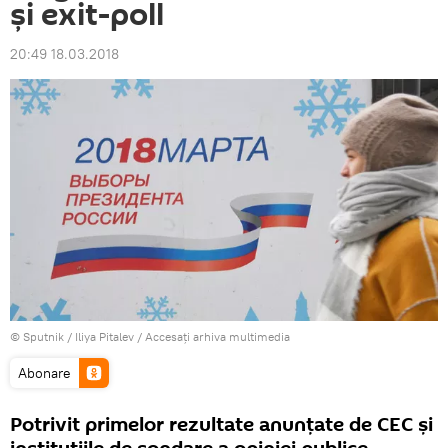
și exit-poll
20:49 18.03.2018
© Sputnik / Iliya Pitalev
/
Accesați arhiva multimedia
Abonare
Potrivit primelor rezultate anunțate de CEC și