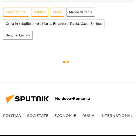
Internaţional
Politică
Rusia
Marea Britanie
Criza în relațiile dintre Marea Britanie și Rusia. Cazul Skripal
Serghei Lavrov
Moldova-România
POLITICĂ
SOCIETATE
ECONOMIE
RUSIA
INTERNAŢIONAL