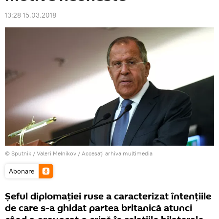
13:28 15.03.2018
© Sputnik / Valeri Melnikov
/
Accesați arhiva multimedia
Abonare
Șeful diplomației ruse a caracterizat întențiile
de care s-a ghidat partea britanică atunci