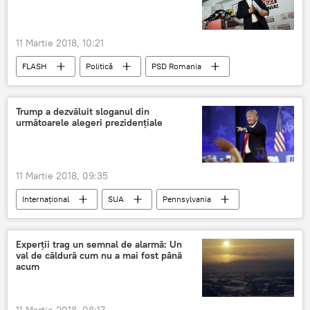
ministrul justiției
Facebook
11 Martie 2018, 10:21
FLASH
Politică
PSD Romania
Liviu Dragnea
Gelu Vişan
PMP
Partidului Mişcarea Populară
înregistrări
Trump a dezvăluit sloganul din
următoarele alegeri prezidențiale
România
Facebook
DNA
11 Martie 2018, 09:35
Internaţional
SUA
Pennsylvania
Donald Trump
Alegerile prezidențiale din SUA 2020
Experţii trag un semnal de alarmă: Un
val de căldură cum nu a mai fost până
acum
11 Martie 2018, 08:17