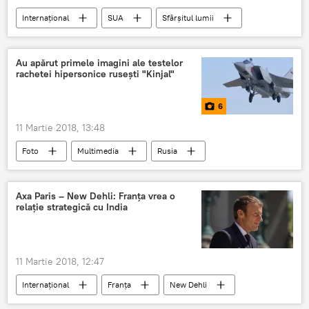
Internaţional
SUA
Sfârșitul lumii
apocalipsa
Au apărut primele imagini ale testelor
rachetei hipersonice rusești "Kinjal"
6
11 Martie 2018, 13:48
Foto
Multimedia
Rusia
Tehnologii militare
Vladimir Putin
teste
rachetă hipersonică
Axa Paris – New Dehli: Franța vrea o
relație strategică cu India
11 Martie 2018, 12:47
Internaţional
Franța
New Dehli
India
Emmanuel Macron