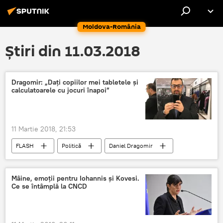
Moldova-România
Știri din 11.03.2018
Dragomir: „Daţi copiilor mei tabletele şi
calculatoarele cu jocuri înapoi”
11 Martie 2018, 21:53
FLASH
Politică
Daniel Dragomir
Daniel Horodniceanu
DIICOT
Black Cube
România
DNA
Mâine, emoţii pentru Iohannis şi Kovesi.
Ce se întâmplă la CNCD