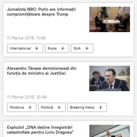
Narendra Modi
Securitatea
Jurnalista NBC: Putin are informații
compromițătoare despre Trump
vizita oficială
Centrala nucleară
11 Martie 2018, 11:46
Internaţional
Rusia
SUA
Megyn Kelly
Vladimir Putin
Donald Trump
imixtiunea rusească
Alexandru Tănase demisionează din
funcția de ministru al Justiției
interviu
NBC
11 Martie 2018, 10:44
Moldova
Politică
Breaking News
FLASH
Republica Moldova
Veaceslav Platon
Alexandru Tănase
Exploziv! „DNA deţine înregistrări
catastrofale pentru Liviu Dragnea”
Demisie
convorbire telefonică