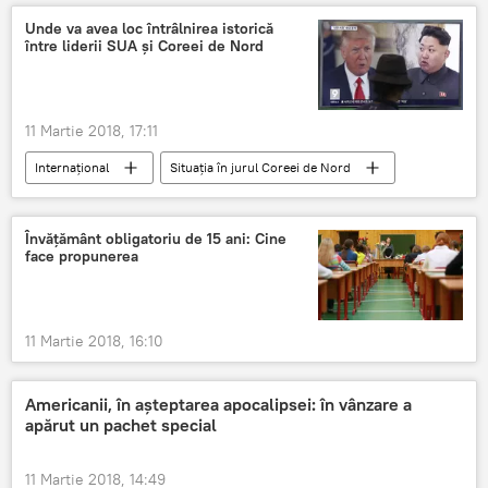
SRI
prieten
jurnalist
SIPA
Unde va avea loc întrâlnirea istorică
între liderii SUA și Coreei de Nord
dezvăluire
România
11 Martie 2018, 17:11
Internaţional
Situația în jurul Coreei de Nord
SUA
Coreea de Nord
Washington
Donald Trump
Kim Jong-un
Învăţământ obligatoriu de 15 ani: Cine
face propunerea
Casa Albă
Întrevedere
11 Martie 2018, 16:10
Americanii, în așteptarea apocalipsei: în vânzare a
apărut un pachet special
11 Martie 2018, 14:49