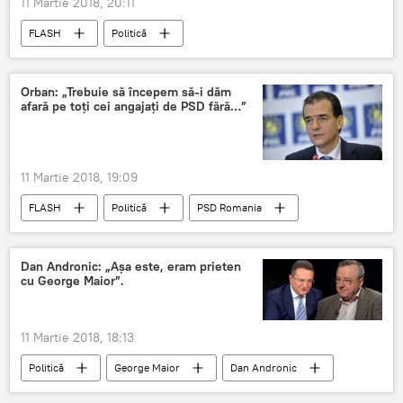
11 Martie 2018, 20:11
FLASH
Politică
Laura Codruța Kovesi
Klaus Iohannis
CNCD
Lumea Justiţiei
România
Orban: „Trebuie să începem să-i dăm
afară pe toţi cei angajaţi de PSD fără…”
DNA
11 Martie 2018, 19:09
FLASH
Politică
PSD Romania
Ludovic Orban
Partidul Național Liberal
PNL
PSD
Consiliul Național
Dan Andronic: „Aşa este, eram prieten
cu George Maior”.
Discurs
România
11 Martie 2018, 18:13
Politică
George Maior
Dan Andronic
Daniel Dragomir
Dumitru Dumbravă