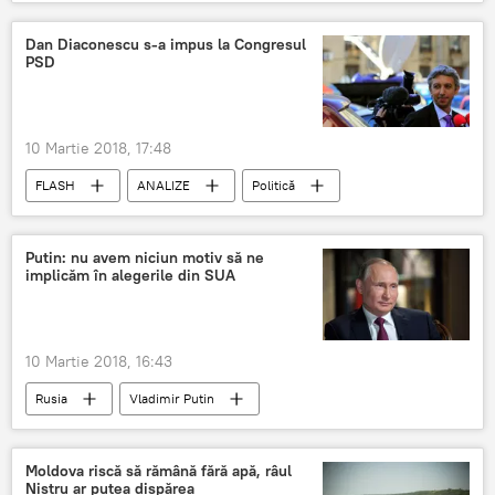
Dan Diaconescu s-a impus la Congresul
PSD
10 Martie 2018, 17:48
FLASH
ANALIZE
Politică
PSD Romania
București
Dan Diaconescu
Putin: nu avem niciun motiv să ne
implicăm în alegerile din SUA
Congresul extraordinar al PSD
10 Martie 2018, 16:43
Rusia
Vladimir Putin
Mâna Moscovei
interviu
NBC
Alegerile prezidențiale din SUA
Moldova riscă să rămână fără apă, râul
Nistru ar putea dispărea