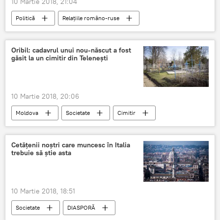
10 Martie 2018, 21:04
Congresul extraordinar al PSD
statul paralel
Politică
Relațiile româno-ruse
Federaţia Rusă
Teodor Meleşcanu
România
Rusia
Declarație
Oribil: cadavrul unui nou-născut a fost
găsit la un cimitir din Telenești
Ministerul Afacerilor Externe
10 Martie 2018, 20:06
Moldova
Societate
Cimitir
Cadavru
nou-născut
poliția
bebeluș
Copil
Cetățenii noștri care muncesc în Italia
trebuie să știe asta
10 Martie 2018, 18:51
Societate
DIASPORĂ