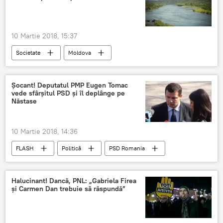
10 Martie 2018, 15:37
Societate
Moldova
Republica Moldova
Nistru
Ucraina
apa
Şocant! Deputatul PMP Eugen Tomac
vede sfârşitul PSD şi îl deplânge pe
Năstase
10 Martie 2018, 14:36
FLASH
Politică
PSD Romania
București
Adrian Năstase
Mircea Geoană
Victor Ponta
Halucinant! Dancă, PNL: „Gabriela Firea
şi Carmen Dan trebuie să răspundă”
Liviu Dragnea
Eugen Tomac
PSD
PMP
Congresul extraordinar al PSD
Facebook