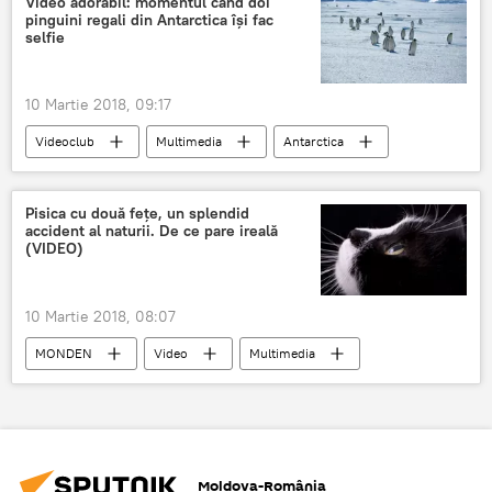
Video adorabil: momentul când doi
pinguini regali din Antarctica îşi fac
alegerile prezidențiale
imixtiunea rusească
selfie
Rusia
10 Martie 2018, 09:17
Videoclub
Multimedia
Antarctica
pinguini
Selfie
Blogger
Video
Pisica cu două feţe, un splendid
accident al naturii. De ce pare ireală
(VIDEO)
10 Martie 2018, 08:07
MONDEN
Video
Multimedia
Moldova-România