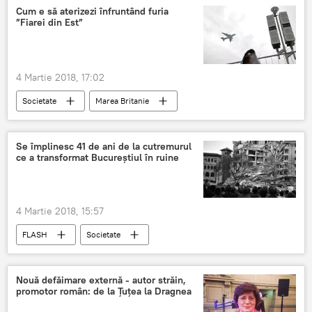
Cum e să aterizezi înfruntând furia
”Fiarei din Est”
4 Martie 2018, 17:02
Societate
Marea Britanie
Birmingham
Vânt
viscol
aterizare
Video
Se împlinesc 41 de ani de la cutremurul
ce a transformat Bucureştiul în ruine
4 Martie 2018, 15:57
FLASH
Societate
cutremurul din 1977
aniversare
memento
România
Vremea
Nouă defăimare externă - autor străin,
promotor român: de la Țuțea la Dragnea