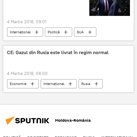
4 Martie 2018, 09:01
Internaţional
Politică
SUA
Donald Trump
critici
admirație
CE: Gazul din Rusia este livrat în regim normal
4 Martie 2018, 08:00
Economie
Internaţional
Rusia
UE
livrări
Moldova-România