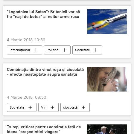
Societate
Hans Klemm
Toader Tudorel
DNA
sprijin
”Logodnica lui Satan”: Britanicii vor să
fie ”nași de botez” ai noilor arme ruse
Scandalul în jurul Laurei Kodruța Kovesi
România
Klaus Iohannis
Laura Codruța Kovesi
4 Martie 2018, 10:56
Internaţional
Politică
Societate
Rusia
Marea Britanie
racheta hipersonică
denumire
Combinaţia dintre vinul roşu şi ciocolată
- efecte neașteptate asupra sănătății
propunere
4 Martie 2018, 09:50
Societate
Vin
ciocolată
SĂNĂTATE
Trump, criticat pentru admirația față de
ideea ”președinției viagere”