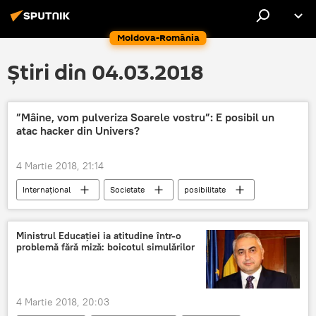
Moldova-România
Știri din 04.03.2018
”Mâine, vom pulveriza Soarele vostru”: E posibil un
atac hacker din Univers?
4 Martie 2018, 21:14
Internaţional
Societate
posibilitate
contraargumente
argumente
Ministrul Educaţiei ia atitudine într-o
problemă fără miză: boicotul simulărilor
4 Martie 2018, 20:03