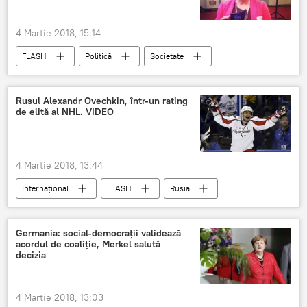
4 Martie 2018, 15:14
FLASH
Politică
Societate
Rezist
PSD Romania
Ana Gomes
Liviu Dragnea
Viorica Dăncilă
Rusul Alexandr Ovechkin, într-un rating
de elită al NHL. VIDEO
interviu
România
DNA
4 Martie 2018, 13:44
Internaţional
FLASH
Rusia
Canada-SUA
performanță
Sport
Germania: social-democrații validează
acordul de coaliție, Merkel salută
decizia
4 Martie 2018, 13:03