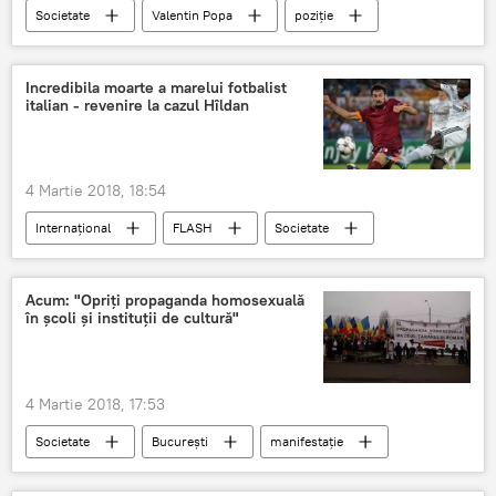
Societate
Valentin Popa
poziție
boicot
România
ministrul educației
Incredibila moarte a marelui fotbalist
italian - revenire la cazul Hîldan
4 Martie 2018, 18:54
Internaţional
FLASH
Societate
Italia
Sport
Acum: "Opriți propaganda homosexuală
în școli și instituții de cultură"
4 Martie 2018, 17:53
Societate
Bucureşti
manifestație
România