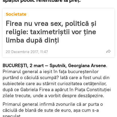
spaţiul public referitoare la preţ.
Societate
Firea nu vrea sex, politică și
religie: taximetriștii vor ține
limba după dinți
20 Decembrie 2017, 11:47
BUCUREŞTI, 2 mart — Sputnik, Georgiana Arsene
.
Primarul general a ieşit în faţa bucureştenilor
purtând o căciulă scumpă? Iată care a fost unul din
subiectele care au stârnit curiozitatea cetăţenilor,
după ce Gabriela Firea a apărut în Piaţa Constituţiei
zilele trecute, unde a vorbit despre deszăpezire.
Primarul general infirmă zvonurile că ar purta o
căciulă de blană de sute de euro, aşa cum s-a
speculat.