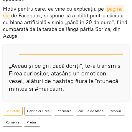
Motiv pentru care, ea vine cu explicaţii, pe
pagina 
sa
de Facebook, şi spune că a plătit pentru căciula
cu blană artificială vişinie „până în 20 de euro", fiind
cumpărată de la taraba de lângă pârtia Sorica, din
Azuga.
„Aveau şi pe gri, dacă doriţi", le-a transmis
Firea curioşilor, ataşând un emoticon
vesel, alături de hashtag #ura le întunecă
mintea şi #mai calm.
Societate
Gabrielei Firea
Infirmare
căciulă de blană
zvonuri
România
Prețuri