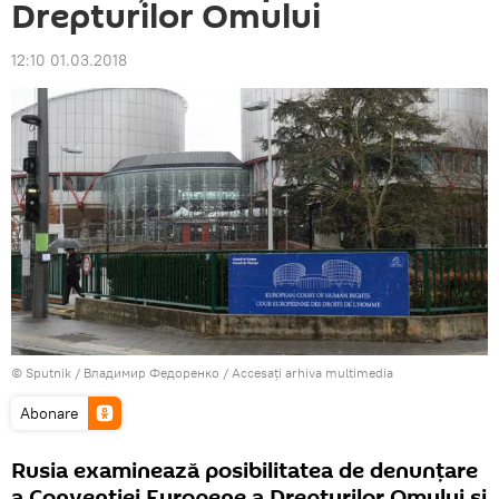
Drepturilor Omului
12:10 01.03.2018
© Sputnik / Владимир Федоренко
/
Accesați arhiva multimedia
Abonare
Rusia examinează posibilitatea de denunțare
a Convenției Europene a Drepturilor Omului și