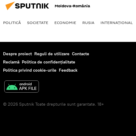
Moldova-România
POLITICĂ
SOCIETATE
ECONOMIE
RUSIA
INTERNAŢIONAL
Despre proiect
Reguli de utilizare
Contacte
Reclamă
Politica de confidențialitate
Politica privind cookie-urile
Feedback
© 2026 Sputnik Toate drepturile sunt garantate. 18+