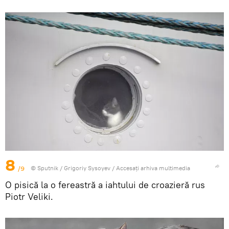
8
/9
© Sputnik / Grigoriy Sysoyev
/
Accesați arhiva multimedia
O pisică la o fereastră a iahtului de croazieră rus
Piotr Veliki.