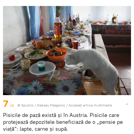
7
/9
© Sputnik / Aleksey Malgavko
/
Accesați arhiva multimedia
Pisicile de pază există şi în Austria. Pisicile care
protejează depozitele beneficiază de o „pensie pe
viață”: lapte, carne și supă.