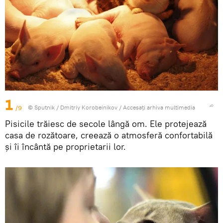
1
/9
© Sputnik / Dmitriy Korobeinikov
/
Accesați arhiva multimedia
Pisicile trăiesc de secole lângă om. Ele protejează
casa de rozătoare, creează o atmosferă confortabilă
și îi încântă pe proprietarii lor.