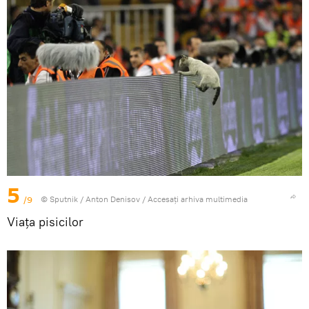
5
/9
© Sputnik / Anton Denisov
/
Accesați arhiva multimedia
Viaţa pisicilor