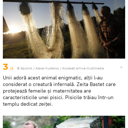
3
/9
© Sputnik / Alexei Kudenko
/
Accesați arhiva multimedia
Unii adoră acest animal enigmatic, alții l-au
considerat o creatură infernală. Zeita Bastet care
protejează femeile și maternitatea are
caracteristicile unei pisici. Pisicile trăiau într-un
templu dedicat zeiței.