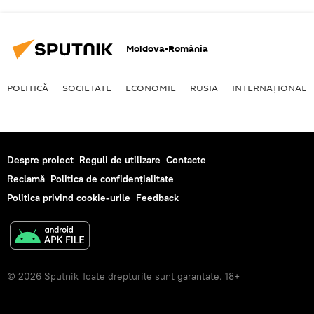
Moldova-România
POLITICĂ
SOCIETATE
ECONOMIE
RUSIA
INTERNAŢIONAL
Despre proiect
Reguli de utilizare
Contacte
Reclamă
Politica de confidențialitate
Politica privind cookie-urile
Feedback
© 2026 Sputnik Toate drepturile sunt garantate. 18+