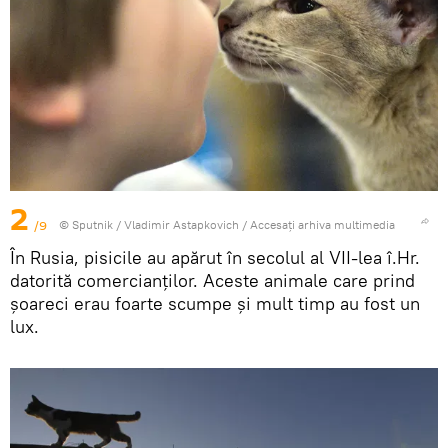
2
/9
© Sputnik / Vladimir Astapkovich
/
Accesați arhiva multimedia
În Rusia, pisicile au apărut în secolul al VII-lea î.Hr.
datorită comercianților. Aceste animale care prind
șoareci erau foarte scumpe și mult timp au fost un
lux.