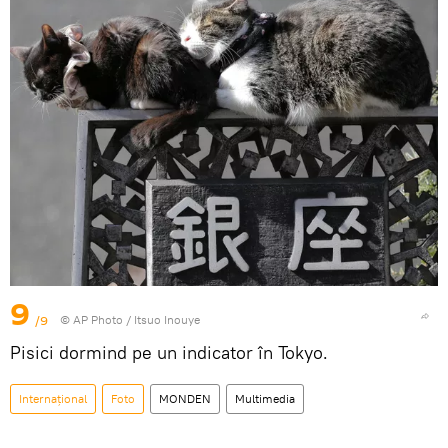
9
/9
© AP Photo / Itsuo Inouye
Pisici dormind pe un indicator în Tokyo.
Internaţional
Foto
MONDEN
Multimedia