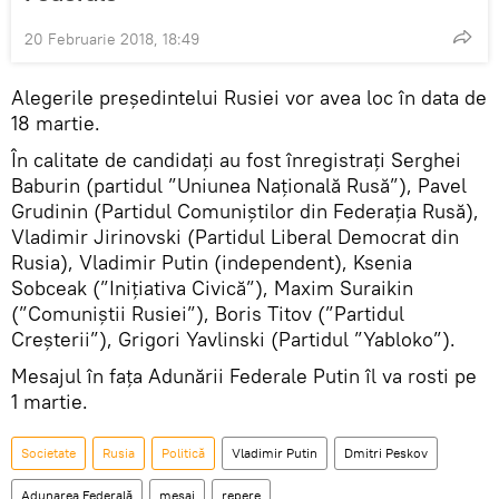
20 Februarie 2018, 18:49
Alegerile președintelui Rusiei vor avea loc în data de
18 martie.
În calitate de candidați au fost înregistrați Serghei
Baburin (partidul ”Uniunea Națională Rusă”), Pavel
Grudinin (Partidul Comuniștilor din Federația Rusă),
Vladimir Jirinovski (Partidul Liberal Democrat din
Rusia), Vladimir Putin (independent), Ksenia
Sobceak (”Inițiativa Civică”), Maxim Suraikin
(”Comuniștii Rusiei”), Boris Titov (”Partidul
Creșterii”), Grigori Yavlinski (Partidul ”Yabloko”).
Mesajul în fața Adunării Federale Putin îl va rosti pe
1 martie.
Societate
Rusia
Politică
Vladimir Putin
Dmitri Peskov
Adunarea Federală
mesaj
repere