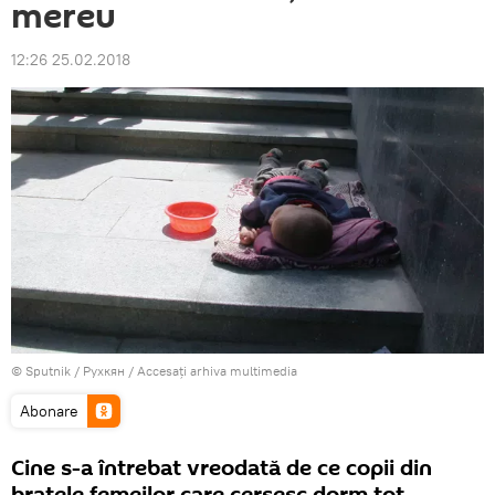
mereu
12:26 25.02.2018
© Sputnik / Рухкян
/
Accesați arhiva multimedia
Abonare
Cine s-a întrebat vreodată de ce copii din