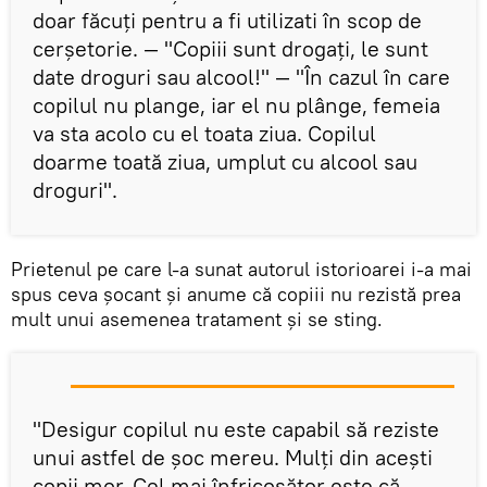
doar făcuţi pentru a fi utilizati în scop de
cerșetorie. — "Copiii sunt drogaţi, le sunt
date droguri sau alcool!" — "În cazul în care
copilul nu plange, iar el nu plânge, femeia
va sta acolo cu el toata ziua. Copilul
doarme toată ziua, umplut cu alcool sau
droguri".
Prietenul pe care l-a sunat autorul istorioarei i-a mai
spus ceva şocant şi anume că copiii nu rezistă prea
mult unui asemenea tratament şi se sting.
"Desigur copilul nu este capabil să reziste
unui astfel de șoc mereu. Mulţi din aceşti
copii mor. Cel mai înfricoșător este că,