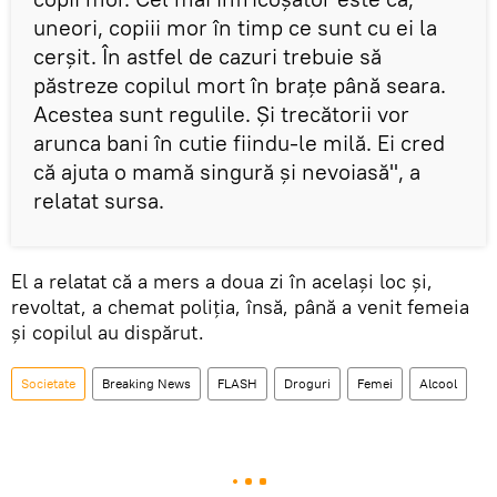
uneori, copiii mor în timp ce sunt cu ei la
cerşit. În astfel de cazuri trebuie să
păstreze copilul mort în brațe până seara.
Acestea sunt regulile. Și trecătorii vor
arunca bani în cutie fiindu-le milă. Ei cred
că ajuta o mamă singură şi nevoiasă", a
relatat sursa.
El a relatat că a mers a doua zi în acelaşi loc şi,
revoltat, a chemat poliţia, însă, până a venit femeia
şi copilul au dispărut.
Societate
Breaking News
FLASH
Droguri
Femei
Alcool