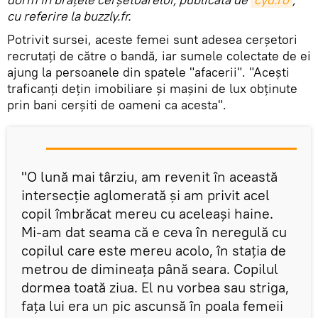
cu referire la buzzly.fr.
Potrivit sursei, aceste femei sunt adesea cerșetori
recrutați de către o bandă, iar sumele colectate de ei
ajung la persoanele din spatele "afacerii". "Aceşti
traficanți deţin imobiliare şi maşini de lux obţinute
prin bani cerşiti de oameni ca acesta".
"O lună mai târziu, am revenit în această
intersecție aglomerată și am privit acel
copil îmbrăcat mereu cu aceleași haine.
Mi-am dat seama că e ceva în neregulă cu
copilul care este mereu acolo, în stația de
metrou de dimineața până seara. Copilul
dormea ​​toată ziua. El nu vorbea sau striga,
fața lui era un pic ascunsă în poala femeii