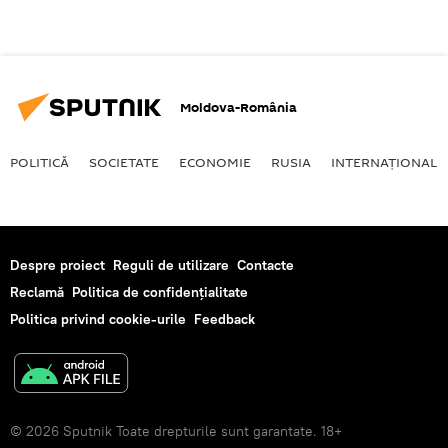
Moldova-România
POLITICĂ
SOCIETATE
ECONOMIE
RUSIA
INTERNAŢIONAL
Despre proiect
Reguli de utilizare
Contacte
Reclamă
Politica de confidențialitate
Politica privind cookie-urile
Feedback
© 2026 Sputnik Toate drepturile sunt garantate. 18+