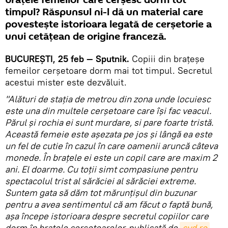
braţele femeilor care cerşesc dorm tot
timpul? Răspunsul ni-l dă un material care
povesteşte istorioara legată de cerşetorie a
unui cetăţean de origine franceză.
BUCUREŞTI, 25 feb — Sputnik.
Copiii din braţeşe
femeilor cerşetoare dorm mai tot timpul. Secretul
acestui mister este dezvăluit.
"Alături de staţia de metrou din zona unde locuiesc
este una din multele cerșetoare care îşi fac veacul.
Părul și rochia ei sunt murdare, si pare foarte tristă.
Această femeie este așezata pe jos și lângă ea este
un fel de cutie în cazul în care oamenii aruncă câteva
monede. În brațele ei este un copil care are maxim 2
ani. El doarme. Cu toții simt compasiune pentru
spectacolul trist al sărăciei al sărăciei extreme.
Suntem gata să dăm tot mărunţişul din buzunar
pentru a avea sentimentul că am făcut o faptă bună,
aşa începe istorioara despre secretul copiilor care
dorm în braţele cerşetoarelor, publicată de
cyd.ro
,