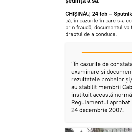
ședință a sa.
CHIŞINĂU, 24 feb — Sputnik
că, în cazurile în care s-a 
prin fraudă, documentul va f
dreptul de a conduce.
"În cazurile de constat
examinare și document
rezultatele probelor și/
au stabilit membrii Cab
instituit această normă
Regulamentul aprobat p
24 decembrie 2007.