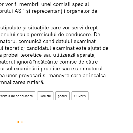
lor vor fi membrii unei comisii special
ctorului ASP și reprezentanții organelor de
tipulate și situațiile care vor servi drept
enului sau a permisului de conducere. De
natorul comunică candidatului examinat
ul teoretic; candidatul examinat este ajutat de
a probei teoretice sau utilizează aparataj
atorul ignoră încălcările comise de către
ursul examinării practice sau examinatorul
rea unor provocări şi manevre care ar încălca
emnalizarea rutieră.
Permis de conducere
Decizie
şoferi
Guvern