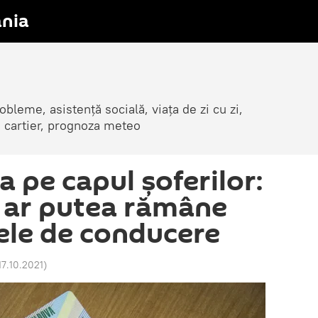
nia
obleme, asistență socială, viața de zi cu zi,
in cartier, prognoza meteo
 pe capul șoferilor:
i ar putea rămâne
ele de conducere
17.10.2021
)