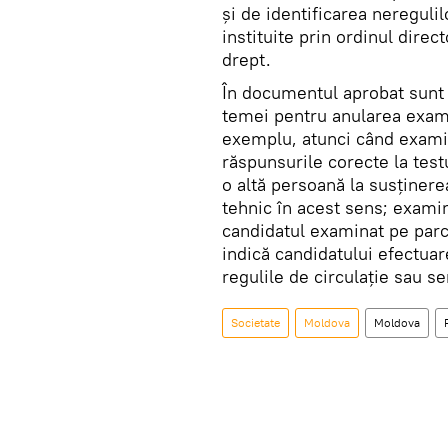
și de identificarea nereguli
instituite prin ordinul dire
drept.
În documentul aprobat sunt s
temei pentru anularea exam
exemplu, atunci când exami
răspunsurile corecte la test
o altă persoană la susținere
tehnic în acest sens; examin
candidatul examinat pe parc
indică candidatului efectua
regulile de circulaţie sau s
Societate
Moldova
Moldova