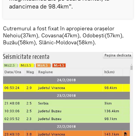
adancimea de 98.4km".
Cutremurul a fost fixat în apropierea oraşelor
Nehoiu(37km), Covasna(47km), Odobești(57km),
Buzău(58km), Slănic-Moldova(58km).