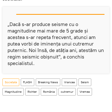
„Dacă s-ar produce seisme cu o
magnitudine mai mare de 5 grade și
acestea s-ar repeta frecvent, atunci am
putea vorbi de iminența unui cutremur
puternic. Noi însă, de atâția ani, atestăm un
regim seismic obișnuit", a conchis
specialistul.
Societate
FLASH
Breaking News
Vrancea
Seism
Magnitudine
Richter
România
cutremur
Vremea