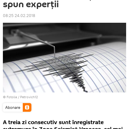
spun experţii
08:25 24.02.2018
©
Fotolia
/ Petrovich12
Abonare
A treia zi consecutiv sunt înregistrate