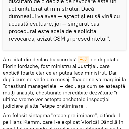
discutăm de o decizie de revocare este un
act unilateral al ministrului. Dacă
dumnealui va avea — aştept şi eu să vină cu
această evaluare, joi — singurul pas
procedural este acela de a solicita
revocarea, avizul CSM şi preşedintelui".
Am citat din declarația acordată
EvZ
de deputatul
Florin Iordache, fost ministru al Justiţiei, care
explică foarte clar ce ar putea face ministrul. Dar,
după cum se vede din mesaj, Toader se va mărgini la
"chestiuni manageriale" — deci, așa cum se așteaptă
mulți analiști, chestiunile incredibile dezvăluite în
ultima vreme vor aștepta anchetele inspecției
judiciare și alte "etape preliminare".
Am folosit sintagma "etape preliminare", citându-l
pe Hans Klemm, care i-a explicat Vioricăi Dăncilă în
acest fel cum vede el rezolvarea problemelor de la