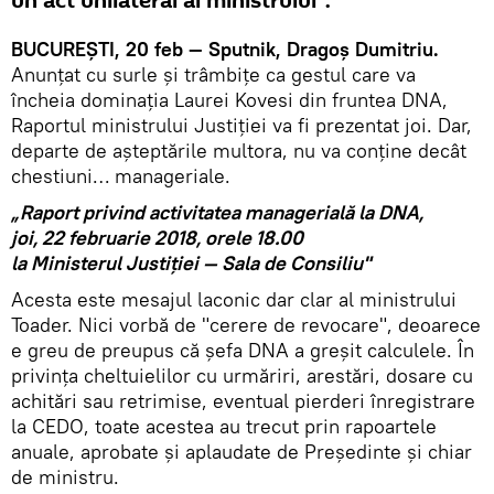
un act unilateral al ministrului".
BUCUREȘTI, 20 feb — Sputnik, Dragoș Dumitriu.
Anunțat cu surle și trâmbițe ca gestul care va
încheia dominația Laurei Kovesi din fruntea DNA,
Raportul ministrului Justiției va fi prezentat joi. Dar,
departe de așteptările multora, nu va conține decât
chestiuni… manageriale.
„Raport privind activitatea managerială la DNA,
joi, 22 februarie 2018, orele 18.00
la Ministerul Justiţiei — Sala de Consiliu"
Acesta este mesajul laconic dar clar al ministrului
Toader. Nici vorbă de "cerere de revocare", deoarece
e greu de preupus că șefa DNA a greșit calculele. În
privința cheltuielilor cu urmăriri, arestări, dosare cu
achitări sau retrimise, eventual pierderi înregistrare
la CEDO, toate acestea au trecut prin rapoartele
anuale, aprobate și aplaudate de Președinte și chiar
de ministru.