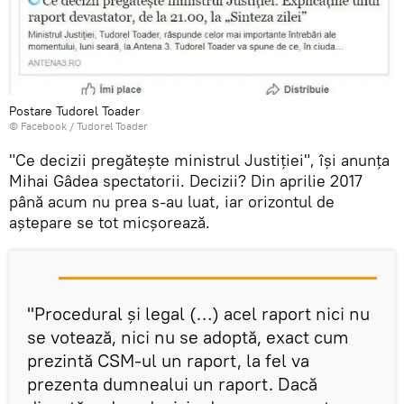
Postare Tudorel Toader
© Facebook /
Tudorel Toader
"Ce decizii pregătește ministrul Justiției", își anunța
Mihai Gâdea spectatorii. Decizii? Din aprilie 2017
până acum nu prea s-au luat, iar orizontul de
aștepare se tot micșorează.
"Procedural şi legal (…) acel raport nici nu
se votează, nici nu se adoptă, exact cum
prezintă CSM-ul un raport, la fel va
prezenta dumnealui un raport. Dacă