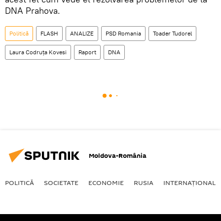
DNA Prahova.
Politică
FLASH
ANALIZE
PSD Romania
Toader Tudorel
Laura Codruța Kovesi
Raport
DNA
Moldova-România
POLITICĂ
SOCIETATE
ECONOMIE
RUSIA
INTERNAŢIONAL