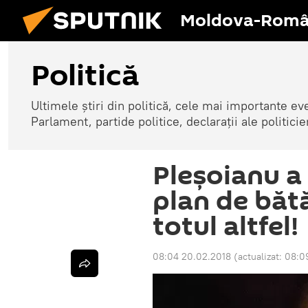
Moldova-Româ
Politică
Ultimele știri din politică, cele mai importante e
Parlament, partide politice, declarații ale politicie
Pleșoianu a 
plan de bătă
totul altfel!
08:04 20.02.2018
(actualizat:
08:0