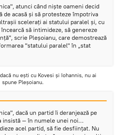
nica", atunci când niște oameni decid
ă de acasă și să protesteze împotriva
trașii scelerați ai statului paralel și, cu
ă, încearcă să intimideze, să genereze
lență", scrie Pleșoianu, care demostrează
formarea "statului paralel" în „stat
 dacă nu ești cu Kovesi și Iohannis, nu ai
, spune Pleșoianu.
nica", dacă un partid îi deranjează pe
a insistă — în numele unei noi…
ieze acel partid, să fie desființat. Nu