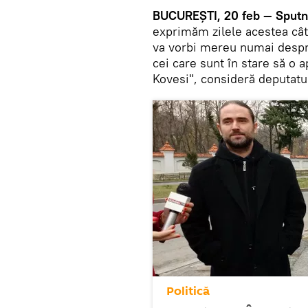
BUCUREȘTI, 20 feb — Sputni
exprimăm zilele acestea cât 
va vorbi mereu numai despr
cei care sunt în stare să o
Kovesi", consideră deputatul
Politică