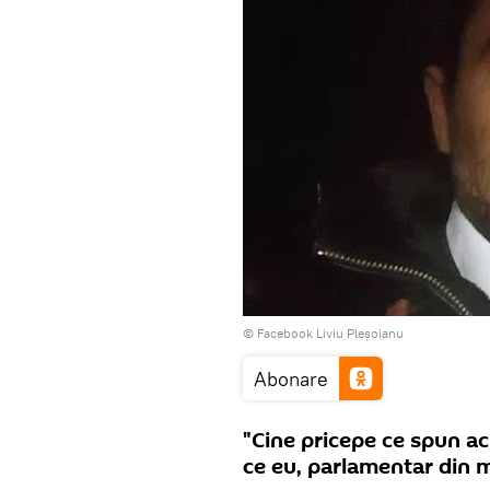
© Facebook Liviu Pleșoianu
Abonare
"Cine pricepe ce spun a
ce eu, parlamentar din m