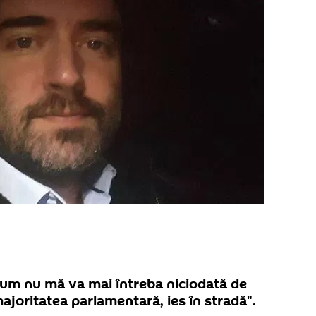
cum nu mă va mai întreba niciodată de
ajoritatea parlamentară, ies în stradă".