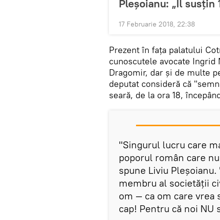
Pleşoianu: „Îl susţi
17 Februarie 2018, 22:38
Prezent în fața palatului Co
cunoscutele avocate Ingrid 
Dragomir, dar și de multe p
deputat consideră că "semnal
seară, de la ora 18, începân
"Singurul lucru care m
poporul român care nu v
spune Liviu Pleșoianu.
membru al societății c
om — ca om care vrea să
cap! Pentru că noi NU 