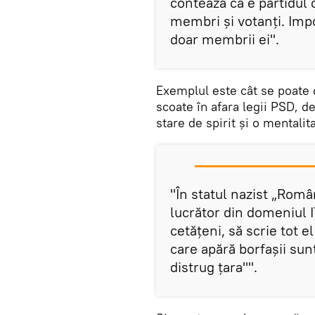
contează că e partidul 
membri și votanți. Imp
doar membrii ei".
Exemplul este cât se poate d
scoate în afara legii PSD, d
stare de spirit și o mentali
"În statul nazist „Româ
lucrător din domeniul IT,
cetățeni, să scrie tot e
care apără borfașii sunt
distrug țara"".