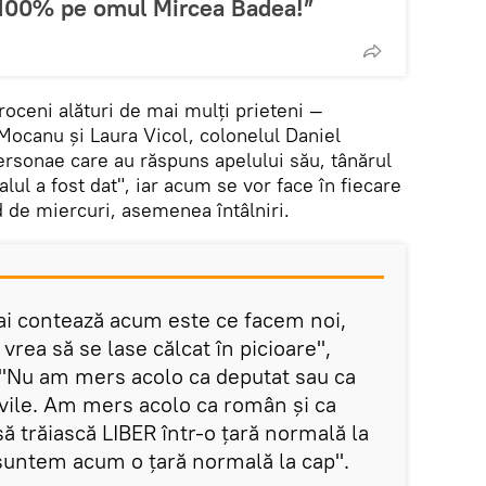
n 100% pe omul Mircea Badea!”
troceni alături de mai mulți prieteni —
Mocanu și Laura Vicol, colonelul Daniel
ersonae care au răspuns apelului său, tânărul
ul a fost dat", iar acum se vor face în fiecare
d de miercuri, asemenea întâlniri.
ai contează acum este ce facem noi,
rea să se lase călcat în picioare",
 "Nu am mers acolo ca deputat sau ca
ivile. Am mers acolo ca român și ca
 trăiască LIBER într-o țară normală la
suntem acum o țară normală la cap".