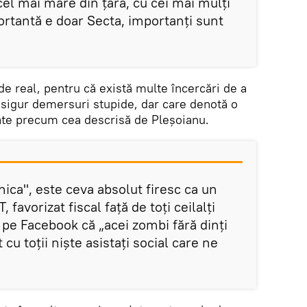
cel mai mare din țară, cu cei mai mulți
ortantă e doar Secta, importanți sunt
e real, pentru că există multe încercări de a
esigur demersuri stupide, dar care denotă o
tate precum cea descrisă de Pleșoianu.
nica", este ceva absolut firesc ca un
 favorizat fiscal față de toți ceilalți
l pe Facebook că „acei zombi fără dinți
 cu toții niște asistați social care ne