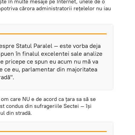
te în multe mesaje pe Internet, unele de o
mpotriva cărora administratorii rețelelor nu iau
espre Statul Paralel — este vorba deja
spuen în finalul excelentei sale analize
cine pricepe ce spun eu acum nu mă va
de ce eu, parlamentar din majoritatea
radă".
 om care NU e de acord ca țara sa să se
st condus din sufrageriile Sectei — își
l din stradă.