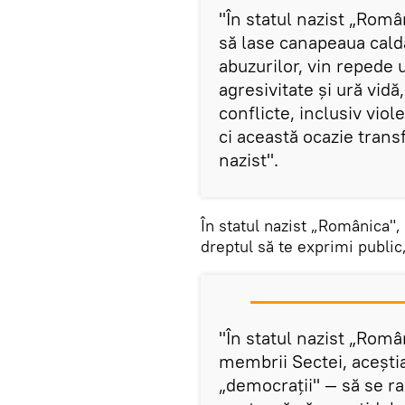
"În statul nazist „Româ
să lase canapeaua cald
abuzurilor, vin repede ul
agresivitate și ură vid
conflicte, inclusiv vio
ci această ocazie trans
nazist".
În statul nazist „Românica",
dreptul să te exprimi public
"În statul nazist „Româ
membrii Sectei, acești
„democrații" — să se rad