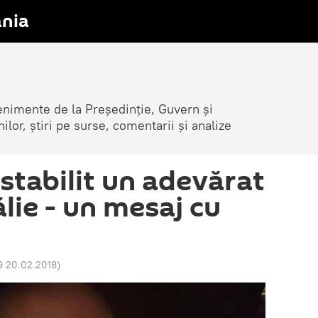
nia
venimente de la Președinție, Guvern și
nilor, știri pe surse, comentarii și analize
stabilit un adevărat
lie - un mesaj cu
9 20.02.2018
)