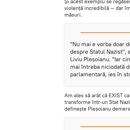
Și acest exemplu se regăseș
violență incredibilă — dar î
măsuri.
"Nu mai e vorba doar d
despre Statul Nazist", 
Liviu Pleșoianu. "Iar 
mai întreba niciodată 
parlamentară, ies în st
Am ales să arăt că EXIST ca
transforme într-un Stat Nazi
definește Pleșoianu demersu