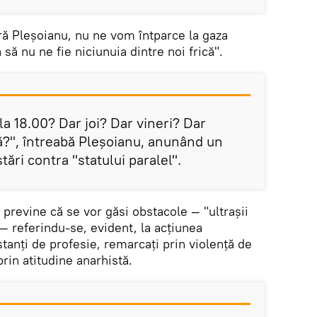
ră Pleșoianu, nu ne vom întparce la gaza
 să nu ne fie niciunuia dintre noi frică".
la 18.00? Dar joi? Dar vineri? Dar
?", întreabă Pleșoianu, anunând un
ări contra "statului paralel".
u previne că se vor găsi obstacole — "ultrașii
" — referindu-se, evident, la acțiunea
tanți de profesie, remarcați prin violență de
 prin atitudine anarhistă.