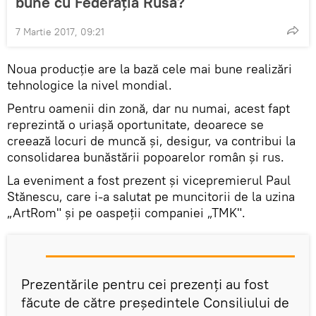
bune cu Federația Rusă?
7 Martie 2017, 09:21
Noua producţie are la bază cele mai bune realizări
tehnologice la nivel mondial.
Pentru oamenii din zonă, dar nu numai, acest fapt
reprezintă o uriaşă oportunitate, deoarece se
creează locuri de muncă şi, desigur, va contribui la
consolidarea bunăstării popoarelor român şi rus.
La eveniment a fost prezent şi vicepremierul Paul
Stănescu, care i-a salutat pe muncitorii de la uzina
„ArtRom" şi pe oaspeţii companiei „TMK".
Prezentările pentru cei prezenţi au fost
făcute de către preşedintele Consiliului de