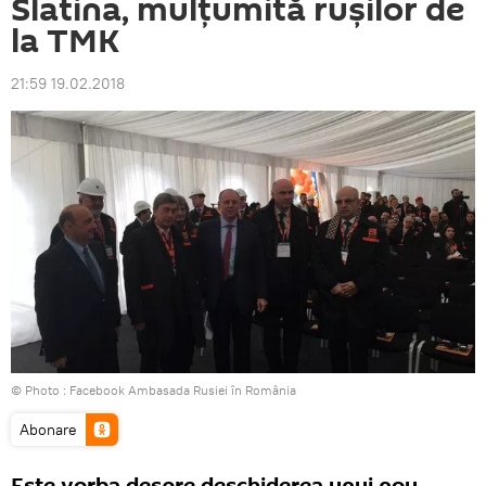
Slatina, mulţumită ruşilor de
la TMK
21:59 19.02.2018
© Photo :
Facebook Ambasada Rusiei în România
Abonare
Este vorba despre deschiderea unui nou