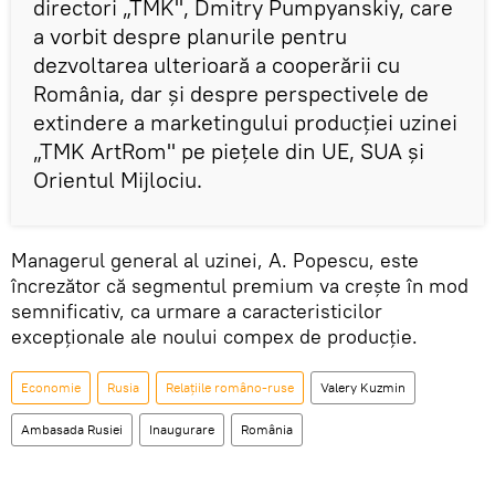
directori „TMK", Dmitry Pumpyanskiy, care
a vorbit despre planurile pentru
dezvoltarea ulterioară a cooperării cu
România, dar şi despre perspectivele de
extindere a marketingului producţiei uzinei
„TMK ArtRom" pe pieţele din UE, SUA şi
Orientul Mijlociu.
Managerul general al uzinei, A. Popescu, este
încrezător că segmentul premium va creşte în mod
semnificativ, ca urmare a caracteristicilor
excepţionale ale noului compex de producţie.
Economie
Rusia
Relațiile româno-ruse
Valery Kuzmin
Ambasada Rusiei
Inaugurare
România