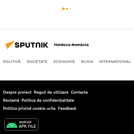
Moldova-România
POLITICĂ
SOCIETATE
ECONOMIE
RUSIA
INTERNAŢIONAL
Despre proiect
Reguli de utilizare
Contacte
Reclamă
Politica de confidențialitate
Politica privind cookie-urile
Feedback