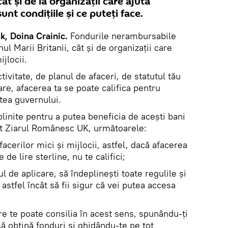
ât şi de la organizaţii care ajută
unt condiţiile şi ce puteţi face.
, Doina Crainic.
Fondurile nerambursabile
l Marii Britanii, cât şi de organizaţii care
ijlocii.
ivitate, de planul de afaceri, de statutul tău
are, afacerea ta se poate califica pentru
tea guvernului.
plinite pentru a putea beneficia de aceşti bani
it Ziarul Românesc UK, următoarele:
acerilor mici și mijlocii, astfel, dacă afacerea
 de lire sterline, nu te califici;
 de aplicare, să îndeplinești toate regulile și
, astfel încât să fii sigur că vei putea accesa
are te poate consilia în acest sens, spunându-ţi
ă obţină fonduri și ghidându-te pe tot