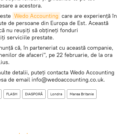
esare a acestora.
 este
Wedo Accounting
care are experiență în
ute de persoane din Europa de Est. Această
 nu reușiți să obțineți fonduri
ți serviciile prestate.
unţă că, în parteneriat cu această companie,
nilor de afaceri", pe 22 februarie, de la ora
ius.
lte detalii, puteți contacta Wedo Accounting
resa de email info@wedoaccounting.co.uk.
FLASH
DIASPORĂ
Londra
Marea Britanie