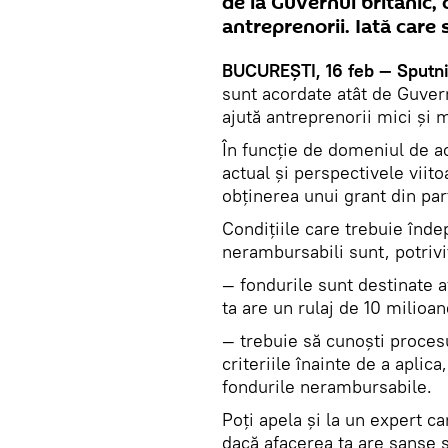
de la Guvernul britanic, c
antreprenorii. Iată care s
BUCUREŞTI, 16 feb — Sputnik
sunt acordate atât de Guvernu
ajută antreprenorii mici şi m
În funcție de domeniul de act
actual și perspectivele viito
obținerea unui grant din par
Condiţiile care trebuie înde
nerambursabili sunt, potriv
— fondurile sunt destinate af
ta are un rulaj de 10 milioane
— trebuie să cunoști procesul
criteriile înainte de a aplica
fondurile nerambursabile.
Poţi apela şi la un expert c
dacă afacerea ta are şanse s