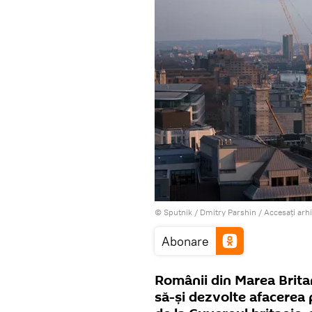
© Sputnik / Dmitry Parshin
/
Accesați arh
Abonare
Românii din Marea Britan
să-şi dezvolte afacerea