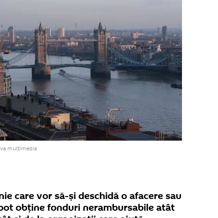
iva multimedia
ie care vor să-şi deschidă o afacere sau
 pot obţine fonduri nerambursabile atât