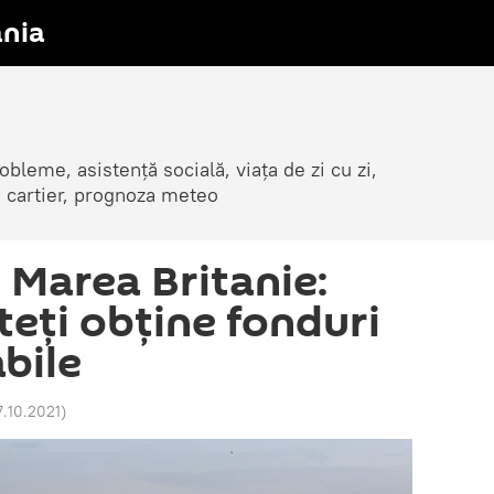
nia
obleme, asistență socială, viața de zi cu zi,
in cartier, prognoza meteo
 Marea Britanie:
teţi obţine fonduri
bile
7.10.2021
)