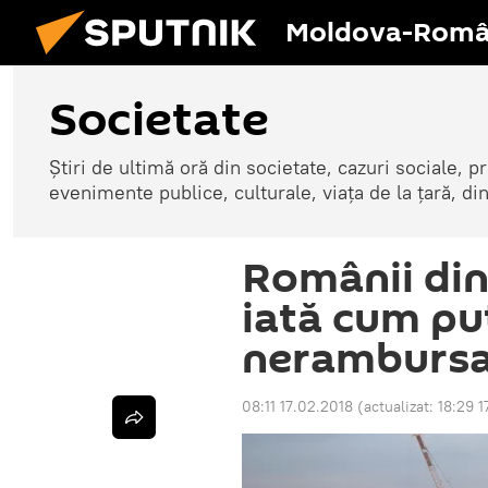
Moldova-Româ
Societate
Știri de ultimă oră din societate, cazuri sociale, pr
evenimente publice, culturale, viața de la țară, d
Românii din
iată cum pu
nerambursa
08:11 17.02.2018
(actualizat:
18:29 1