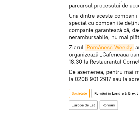
parcursul procesului de acc
Una dintre aceste companii
special cu companiile dețin
companie garantează că, dacă
nerambursabile, nu mai plăti
Ziarul
Românesc Weekly
an
organizează „Cafeneaua oame
18.30 la Restaurantul Cornel
De asemenea, pentru mai mu
la 0208 901 2917 sau la ad
Societate
Români în Londra & Brexit
Europa de Est
Români