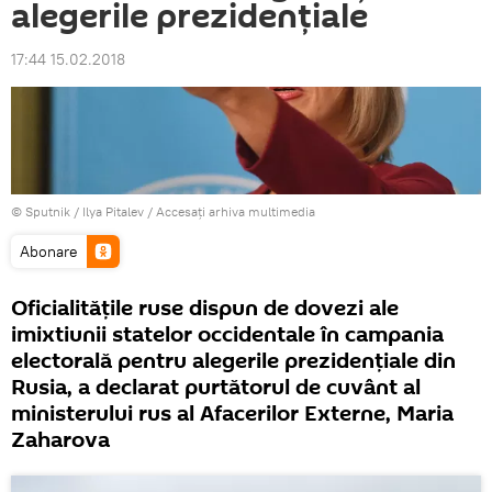
alegerile prezidențiale
17:44 15.02.2018
© Sputnik / Ilya Pitalev
/
Accesați arhiva multimedia
Abonare
Oficialitățile ruse dispun de dovezi ale
imixtiunii statelor occidentale în campania
electorală pentru alegerile prezidențiale din
Rusia, a declarat purtătorul de cuvânt al
ministerului rus al Afacerilor Externe, Maria
Zaharova