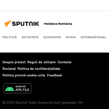
Moldova-România
POLITICĂ
SOCIETATE
ECONOMIE
RUSIA
INTERNAŢIONAL
Despre proiect
Reguli de utilizare
Contacte
Reclamă
Politica de confidențialitate
Politica privind cookie-urile
Feedback
© 2026 Sputnik Toate drepturile sunt garantate. 18+