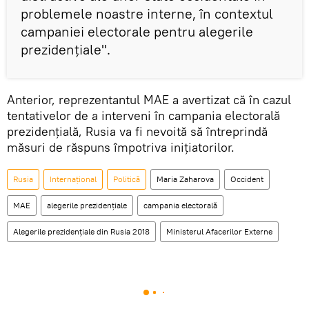
problemele noastre interne, în contextul
campaniei electorale pentru alegerile
prezidențiale".
Anterior, reprezentantul MAE a avertizat că în cazul
tentativelor de a interveni în campania electorală
prezidențială, Rusia va fi nevoită să întreprindă
măsuri de răspuns împotriva inițiatorilor.
Rusia
Internaţional
Politică
Maria Zaharova
Occident
MAE
alegerile prezidențiale
campania electorală
Alegerile prezidențiale din Rusia 2018
Ministerul Afacerilor Externe