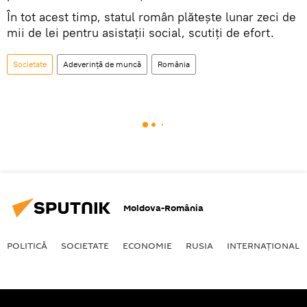
În tot acest timp, statul român plăteşte lunar zeci de
mii de lei pentru asistaţii social, scutiţi de efort.
Societate
Adeverință de muncă
România
Moldova-România
POLITICĂ
SOCIETATE
ECONOMIE
RUSIA
INTERNAŢIONAL