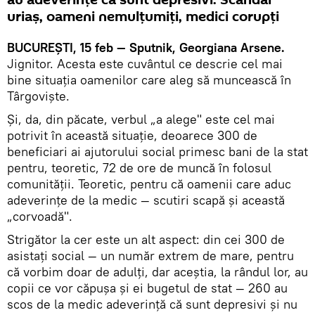
au adeverinţe că sunt depresivi. Scandal
uriaş, oameni nemulţumiţi, medici corupţi
BUCUREŞTI, 15 feb — Sputnik, Georgiana Arsene.
Jignitor. Acesta este cuvântul ce descrie cel mai
bine situaţia oamenilor care aleg să muncească în
Târgovişte.
Şi, da, din păcate, verbul „a alege" este cel mai
potrivit în această situaţie, deoarece 300 de
beneficiari ai ajutorului social primesc bani de la stat
pentru, teoretic, 72 de ore de muncă în folosul
comunităţii. Teoretic, pentru că oamenii care aduc
adeverinţe de la medic — scutiri scapă şi această
„corvoadă".
Strigător la cer este un alt aspect: din cei 300 de
asistaţi social — un număr extrem de mare, pentru
că vorbim doar de adulţi, dar aceştia, la rândul lor, au
copii ce vor căpuşa şi ei bugetul de stat — 260 au
scos de la medic adeverinţă că sunt depresivi şi nu