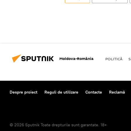
Moldova-România
POLITICĂ
S
Despre proiect
Reguli de utilizare
Contacte
Reclamă
© 2026 Sputnik Toate drepturile sunt garantate. 18+