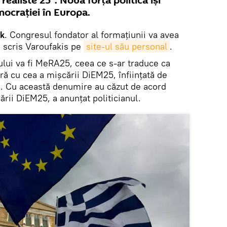
ealiste 25”. Noua forță politică își
ocrației în Europa.
ik
. Congresul fondator al formațiunii va avea
a scris Varoufakis pe
site-ul său personal
.
ului va fi MeRA25, ceea ce s-ar traduce ca
ă cu cea a mișcării DiEM25, înființată de
6. Cu această denumire au căzut de acord
rii DiEM25, a anunțat politicianul.