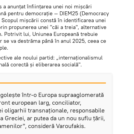
s a anunțat înființarea unei noi mișcări
eană pentru democrație — DIEM25 (Democracy
copul mișcării constă în identificarea unei
prin propunerea unei "căi a treia", alternative
. Potrivit lui, Uniunea Europeană trebuie
ar se va destrăma până în anul 2025, ceea ce
ple.
ective ale noului partid: „internaționalismul
lă corectă și eliberarea socială".
e golește într-o Europa supraaglomerată
ront european larg, conciliator,
i oligarhii transnaționale, responsabile
a Greciei, ar putea da un nou suflu țării,
amenilor", consideră Varoufakis.