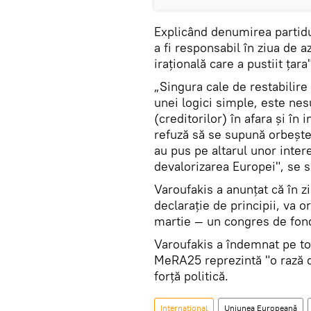
Explicând denumirea partidul
a fi responsabil în ziua de a
irațională care a pustiit țara"
„Singura cale de restabilire
unei logici simple, este nes
(creditorilor) în afara și în 
refuză să se supună orbeșt
au pus pe altarul unor inter
devalorizarea Europei", se s
Varoufakis a anunțat că în z
declarație de principii, va 
martie — un congres de fond
Varoufakis a îndemnat pe toț
MeRA25 reprezintă "o rază d
forță politică.
Internaţional
Uniunea Europeană