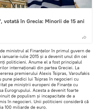
 votată în Grecia: Minorii de 15 ani
 de ministrul al Finanțelor în primul guvern de
 ianuarie-iulie 2015 și a devenit unul din cei
ți politicieni. Anume el a fost principalul
ilor internaționali din partea Greciei. La
 cererea premierului Alexis Tsipras, Varoufakis
u pune piedici lui Tsipras în negocieri cu
ritat pe miniștrii europeni de Finanțe cu
resa Eurogrupului. Acesta a devenit foarte
nvinuit de populism și incapacitate de a
mis în negocieri. Unii politicieni consideră că
ia 100 miliarde de euro.