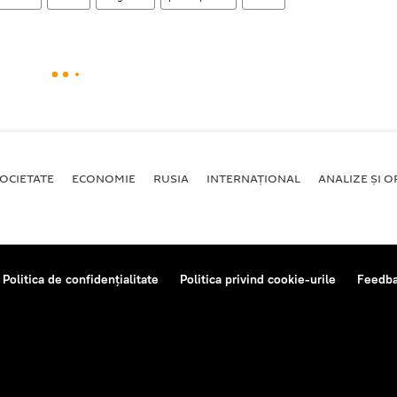
OCIETATE
ECONOMIE
RUSIA
INTERNAŢIONAL
ANALIZE ȘI OP
Politica de confidențialitate
Politica privind cookie-urile
Feedb