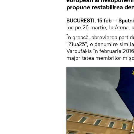
european al nesupunerii r
propune restabilirea dem
BUCUREȘTI, 15 feb — Sputn
loc pe 26 martie, la Atena, 
În greacă, abrevierea partid
"Ziua25", o denumire similar
Varoufakis în februarie 201
majoritatea membrilor mișcă