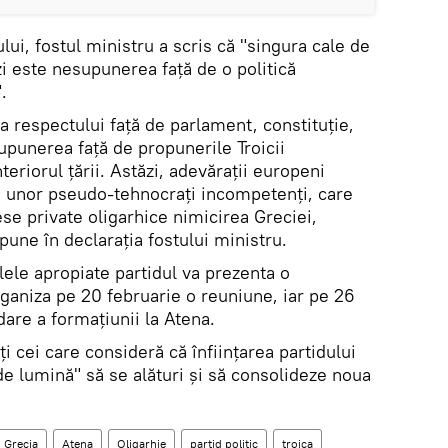
ui, fostul ministru a scris că "singura cale de
zi este nesupunerea față de o politică
.
 a respectului față de parlament, constituție,
upunerea față de propunerile Troicii
interiorul țării. Astăzi, adevărații europeni
e unor pseudo-tehnocrați incompetenți, care
ese private oligarhice nimicirea Greciei,
pune în declarația fostului ministru.
ilele apropiate partidul va prezenta o
organiza pe 20 februarie o reuniune, iar pe 26
are a formațiunii la Atena.
i cei care consideră că înființarea partidului
e lumină" să se alături și să consolideze noua
Grecia
Atena
Oligarhie
partid politic
troica