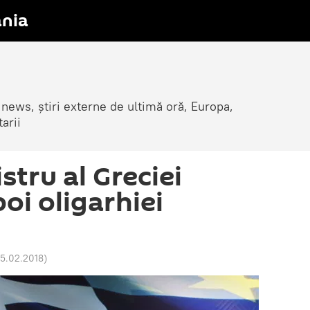
nia
 news, știri externe de ultimă oră, Europa,
arii
stru al Greciei
oi oligarhiei
15.02.2018
)