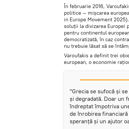
În februarie 2016, Varoufaki
politice — mișcarea europ
in Europe Movement 2025). S
soluții la divizarea Europei 
pentru continentul european
democratizată, în caz contr
nu trebuie lăsat să se întâm
Varoufakis a definit trei obi
european, o economie raționa
"Grecia se sufocă și s
și degradată. Doar un f
îndreptat împotriva une
de înrobirea financiară 
speranță și un ajutor o