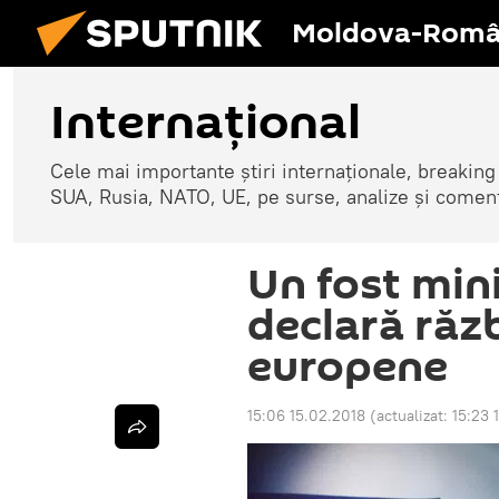
Moldova-Româ
Internaţional
Cele mai importante știri internaționale, breaking
SUA, Rusia, NATO, UE, pe surse, analize și coment
Un fost mini
declară răzb
europene
15:06 15.02.2018
(actualizat:
15:23 