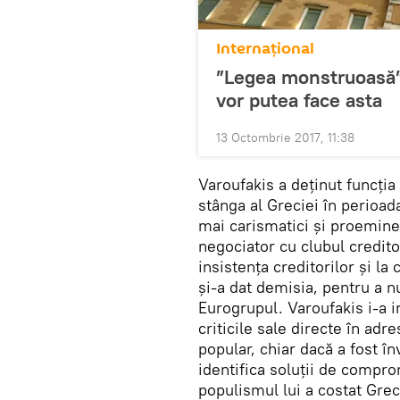
Internaţional
”Legea monstruoasă”,
vor putea face asta
13 Octombrie 2017, 11:38
Varoufakis a deținut funcția
stânga al Greciei în perioada
mai carismatici și proeminen
negociator cu clubul creditor
insistența creditorilor și la
și-a dat demisia, pentru a n
Eurogrupul. Varoufakis i-a i
criticile sale directe în ad
popular, chiar dacă a fost î
identifica soluții de compro
populismul lui a costat Grec