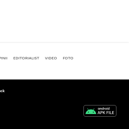
INII
EDITORIALIST
VIDEO
FOTO
ack