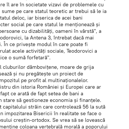
are îl are în societate vizavi de problemele cu
 sume pe care statul teoretic ar trebui să le ia
tatul deloc, iar biserica de acei bani
acter social pe care statul le menţionează şi
rsoane cu dizabilităţi, oameni în vârstă", a
odorovici, la Antena 3, întrebat dacă mai
i. În ce priveşte modul în care poate fi
rulat acele activităţi sociale, Teodorovici a
lice o sumă forfetară".
al cluburilor dâmboviţene, moare de grija
sează şi nu pregăteşte un proiect de
mpozitul pe profit al multinaţionalelor.
stru din istoria României şi Europei care ar
 fapt ce arată de fapt setea de bani a
n stare să gestioneze economia şi finanţele.
capitalului străin care controlează 56 la sută
impozitarea Bisericii în realitate se face o
osului creştin-ortodox. Se vrea să se lovească
 menţine coloana vertebrală morală a poporului