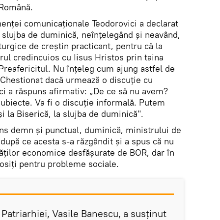
 Română.
enţei comunicaţionale Teodorovici a declarat
a slujba de duminică, neînţelegând şi neavând,
turgice de creştin practicant, pentru că la
rul credincuios cu Iisus Hristos prin taina
 Preafericitul. Nu înţeleg cum ajung astfel de
? Chestionat dacă urmează o discuție cu
ici a răspuns afirmativ: „De ce să nu avem?
ubiecte. Va fi o discuție informală. Putem
i la Biserică, la slujba de duminică".
ns demn şi punctual, duminică, ministrului de
după ce acesta s-a răzgândit şi a spus că nu
tăţilor economice desfăşurate de BOR, dar în
losiţi pentru probleme sociale.
 Patriarhiei, Vasile Banescu, a susţinut