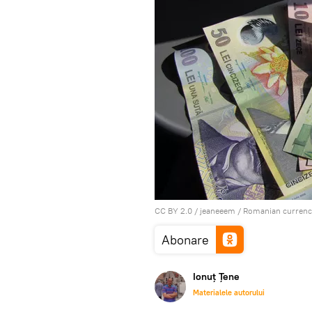
CC BY 2.0
/
jeaneeem
/
Romanian currenc
Abonare
Ionuț Țene
Materialele autorului