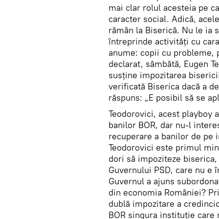
mai clar rolul acesteia pe c
caracter social. Adică, acele
rămân la Biserică. Nu le ia s
întreprinde activităţi cu car
anume: copii cu probleme, pe
declarat, sâmbătă, Eugen Te
susţine impozitarea biserici
verificată Biserica dacă a de
răspuns: „E posibil să se ap
Teodorovici, acest playboy 
banilor BOR, dar nu-l intere
recuperare a banilor de pe i
Teodorovici este primul mini
dori să impoziteze biserica,
Guvernului PSD, care nu e î
Guvernul a ajuns subordonat 
din economia României? Prin 
dublă impozitare a credinci
BOR singura instituţie care