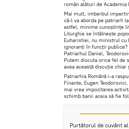
român alături de Academia
Mai mult, imberbul impertin
că-l va aborda pe patriarh l
astfel, minime cunoştinţe li
Liturghie se întâlneşte popo
Euharistiei, nu ministrul cu
ignoranţi în funcţii publice
Patriarhul Daniel, Teodorov
Putem discuta orice fel de s
avea această discuţie chiar ş
Patriarhia Română i-a raspu
Finante, Eugen Teodorovici, 
mai vrea impozitarea activi
schimb banii aceia să fie fo
Purtătorul de cuvânt al