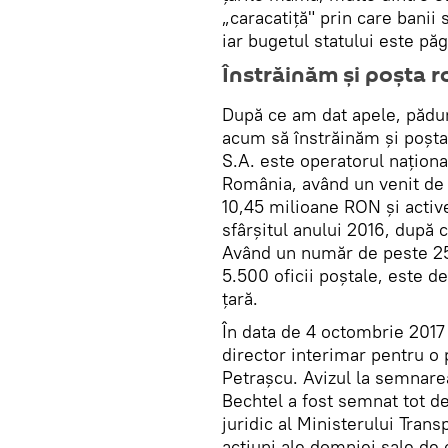
„caracatiţă" prin care banii
iar bugetul statului este pă
Înstrăinăm şi poşta 
După ce am dat apele, păduri
acum să înstrăinăm şi poş
S.A. este operatorul național
România, având un venit de 
10,45 milioane RON și activ
sfârșitul anului 2016, după c
Având un număr de peste 25
5.500 oficii poștale, este d
țară.
În data de 4 octombrie 2017
director interimar pentru o 
Petrașcu. Avizul la semnarea
Bechtel a fost semnat tot de
juridic al Ministerului Tra
acțiuni ale domniei sale de c