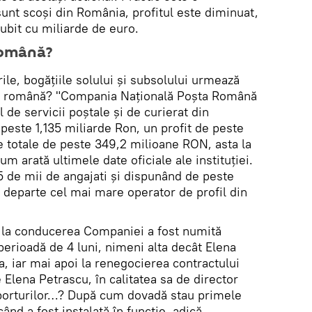
 sunt scoşi din România, profitul este diminuat,
gubit cu miliarde de euro.
română?
le, bogăţiile solului și subsolului urmează
ta română? "Compania Națională Poșta Română
 de servicii poștale și de curierat din
peste 1,135 miliarde Ron, un profit de peste
e totale de peste 349,2 milioane RON, asta la
um arată ultimele date oficiale ale instituției.
 de mii de angajati și dispunând de peste
e departe cel mai mare operator de profil din
 la conducerea Companiei a fost numită
perioadă de 4 luni, nimeni alta decât Elena
, iar mai apoi la renegocierea contractului
 Elena Petrascu, în calitatea sa de director
nsporturilor…? După cum dovadă stau primele
ând a fost instalată în funcție, adică