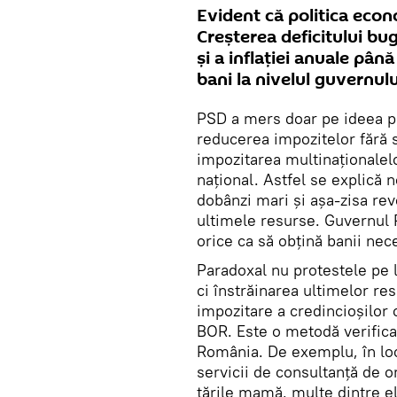
Evident că politica econ
Creşterea deficitului bug
şi a inflaţiei anuale până
bani la nivelul guvernu
PSD a mers doar pe ideea pop
reducerea impozitelor fără s
impozitarea multinaţionalelo
naţional. Astfel se explică 
dobânzi mari şi aşa-zisa rev
ultimele resurse. Guvernul 
orice ca să obţină banii nece
Paradoxal nu protestele pe l
ci înstrăinarea ultimelor re
impozitare a credincioşilor 
BOR. Este o metodă verificat
România. De exemplu, în loc
servicii de consultanţă de o
ţările mamă, multe dintre el