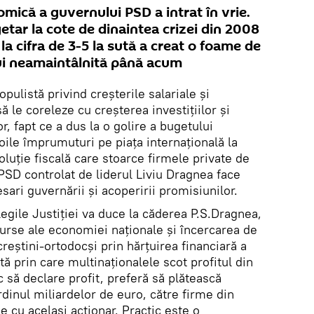
omică a guvernului PSD a intrat în vrie.
etar la cote de dinaintea crizei din 2008
 la cifra de 3-5 la sută a creat o foame de
lui neamaintâlnită până acum
ulistă privind creşterile salariale şi
ă le coreleze cu creşterea investiţiilor şi
r, fapt ce a dus la o golire a bugetului
noile împrumuturi pe piaţa internaţională la
oluţie fiscală care stoarce firmele private de
PSD controlat de liderul Liviu Dragnea face
sari guvernării şi acoperirii promisiunilor.
egile Justiţiei va duce la căderea P.S.Dragnea,
surse ale economiei naţionale şi încercarea de
creştini-ortodocşi prin hărţuirea financiară a
ă prin care multinaţionalele scot profitul din
 să declare profit, preferă să plătească
rdinul miliardelor de euro, către firme din
e cu acelaşi actionar. Practic este o