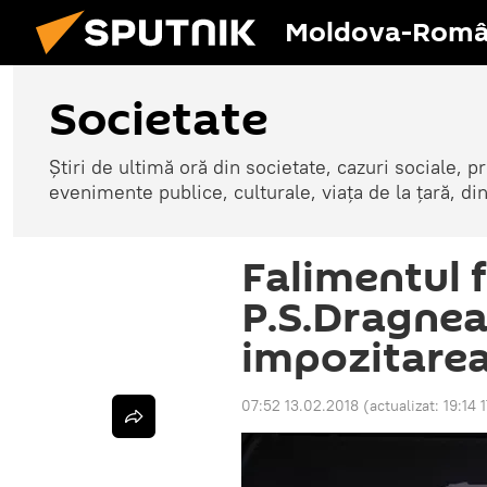
Moldova-Româ
Societate
Știri de ultimă oră din societate, cazuri sociale, pr
evenimente publice, culturale, viața de la țară, d
Falimentul f
P.S.Dragnea
impozitare
07:52 13.02.2018
(actualizat:
19:14 