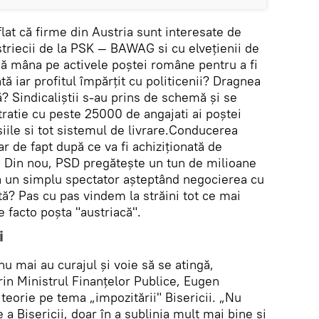
flat că firme din Austria sunt interesate de
striecii de la PSK — BAWAG si cu elveţienii de
nă mâna pe activele poştei române pentru a fi
ă iar profitul împărţit cu politicenii? Dragnea
ă? Sindicaliştii s-au prins de schemă şi se
atie cu peste 25000 de angajati ai poștei
iile si tot sistemul de livrare.Conducerea
 de fapt după ce va fi achiziţionată de
e. Din nou, PSD pregăteşte un tun de milioane
ca un simplu spectator aşteptând negocierea cu
ă? Pas cu pas vindem la străini tot ce mai
 facto poșta "austriacă".
i
nu mai au curajul și voie să se atingă,
in Ministrul Finanţelor Publice, Eugen
 teorie pe tema „impozitării" Bisericii. „Nu
a Bisericii, doar în a sublinia mult mai bine şi