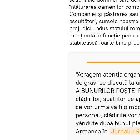
înlăturarea oamenilor compe
Companiei și păstrarea sau 
ascultători, sursele noastre
prejudiciu adus statului ro
menținută în funcție pentru 
stabilească foarte bine proc
"Atragem atenția organe
de grav: se discută la
A BUNURILOR POȘTEI R
clădirilor, spațiilor ce
ce vor urma va fi o mod
personal, clădirile vor 
vândute după bunul pla
Armanca în
Jurnalul 