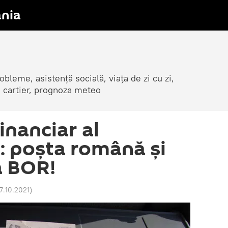
nia
obleme, asistență socială, viața de zi cu zi,
in cartier, prognoza meteo
inanciar al
: poşta română şi
a BOR!
17.10.2021
)