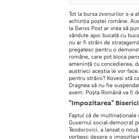
Tot la bursa zvonurilor s-a a
achiziţia poştei române. Au
la Swiss Post ar vrea să pu
vândute apoi bucată cu bucat
nu ar fi străin de stratagem
pregatesc pentru o demonstr
române, care pot bloca pens
ameninţă cu concedierea, dar
austrieci aceştia le vor fac
pentru străini? Kovesi stă 
Dragnea să nu fie suspendat
avem. Poșta Română va fi de
"Impozitarea" Biserici
Faptul că de multinaţionale 
Guvernul social-democrat pr
Teodorovici, a lansat o nouă
vorbesc despre o impozitare 