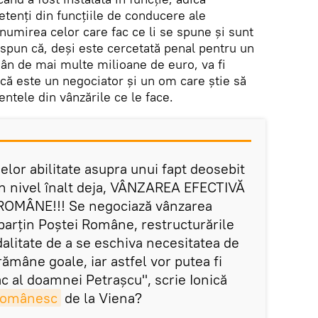
tenți din funcțiile de conducere ale
numirea celor care fac ce li se spune și sunt
 spun că, deși este cercetată penal pentru un
mân de mai multe milioane de euro, va fi
că este un negociator și un om care știe să
entele din vânzările ce le face.
lor abilitate asupra unui fapt deosebit
 un nivel înalt deja, VÂNZAREA EFECTIVĂ
OMÂNE!!! Se negociază vânzarea
 aparțin Poștei Române, restructurările
alitate de a se eschiva necesitatea de
rămâne goale, iar astfel vor putea fi
c al doamnei Petrașcu", scrie Ionică
Românesc
de la Viena?