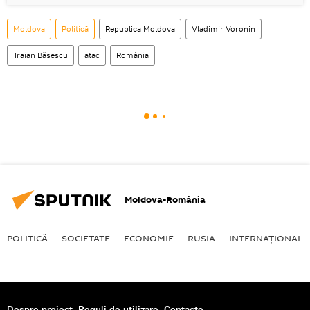
Moldova
Politică
Republica Moldova
Vladimir Voronin
Traian Băsescu
atac
România
Moldova-România
POLITICĂ
SOCIETATE
ECONOMIE
RUSIA
INTERNAŢIONAL
Despre proiect
Reguli de utilizare
Contacte