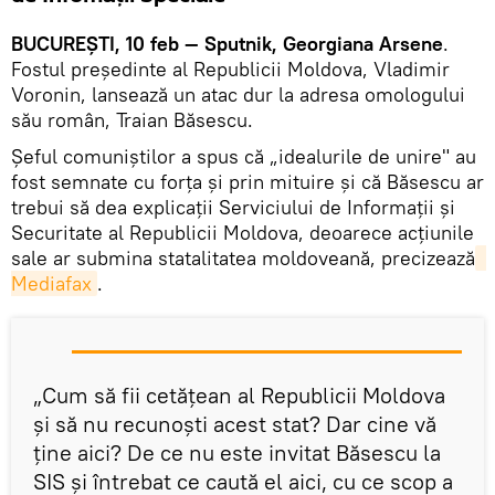
BUCUREŞTI, 10 feb — Sputnik, Georgiana Arsene
.
Fostul preşedinte al Republicii Moldova, Vladimir
Voronin, lansează un atac dur la adresa omologului
său român, Traian Băsescu.
Şeful comuniştilor a spus că „idealurile de unire" au
fost semnate cu forţa şi prin mituire şi că Băsescu ar
trebui să dea explicaţii Serviciului de Informaţii şi
Securitate al Republicii Moldova, deoarece acţiunile
sale ar submina statalitatea moldoveană, precizează
Mediafax
.
„Cum să fii cetăţean al Republicii Moldova
şi să nu recunoşti acest stat? Dar cine vă
ţine aici? De ce nu este invitat Băsescu la
SIS şi întrebat ce caută el aici, cu ce scop a