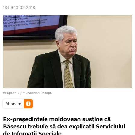
13:59 10.02.2018
© Sputnik / Мирослав Ротарь
Abonare
Ex-preşedintele moldovean susţine că
Băsescu trebuie să dea explicaţii Serviciului
de Infomaţii Speciale