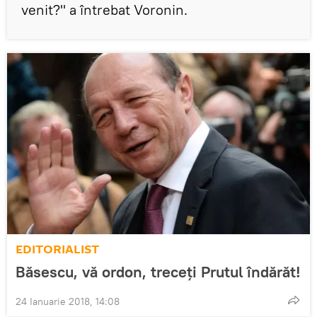
venit?" a întrebat Voronin.
EDITORIALIST
Băsescu, vă ordon, treceți Prutul îndărăt!
24 Ianuarie 2018, 14:08