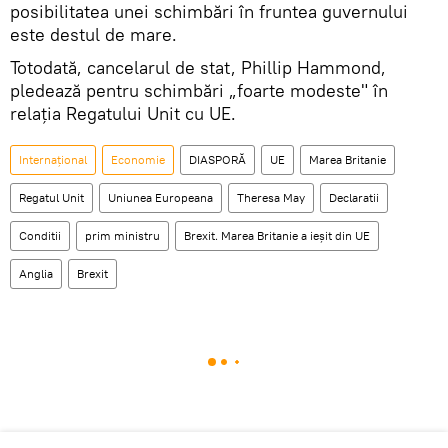
posibilitatea unei schimbări în fruntea guvernului
este destul de mare.
Totodată, cancelarul de stat, Phillip Hammond,
pledează pentru schimbări „foarte modeste" în
relația Regatului Unit cu UE.
Internaţional
Economie
DIASPORĂ
UE
Marea Britanie
Regatul Unit
Uniunea Europeana
Theresa May
Declaratii
Conditii
prim ministru
Brexit. Marea Britanie a ieșit din UE
Anglia
Brexit