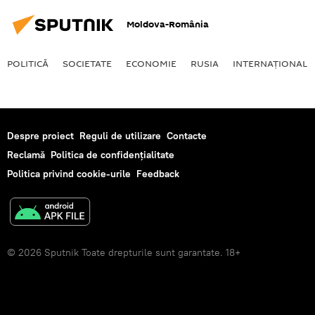
Moldova-România
POLITICĂ
SOCIETATE
ECONOMIE
RUSIA
INTERNAŢIONAL
Despre proiect
Reguli de utilizare
Contacte
Reclamă
Politica de confidențialitate
Politica privind cookie-urile
Feedback
© 2026 Sputnik Toate drepturile sunt garantate. 18+