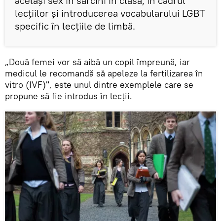
același sex în sarcini în clasă, în cadrul
lecţiilor și introducerea vocabularului LGBT
specific în lecțiile de limbă.
„Două femei vor să aibă un copil împreună, iar
medicul le recomandă să apeleze la fertilizarea în
vitro (IVF)", este unul dintre exemplele care se
propune să fie introdus în lecţii.