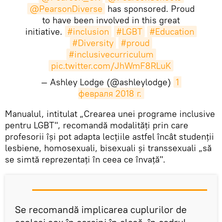
@PearsonDiverse
has sponsored. Proud
to have been involved in this great
initiative.
#inclusion
#LGBT
#Education
#Diversity
#proud
#inclusivecurriculum
pic.twitter.com/JhWmF8RLuK
— Ashley Lodge (@ashleylodge)
1 
февраля 2018 г.
​Manualul, intitulat „Crearea unei programe inclusive
pentru LGBT", recomandă modalități prin care
profesorii își pot adapta lecțiile astfel încât studenții
lesbiene, homosexuali, bisexuali și transsexuali „să
se simtă reprezentați în ceea ce învață".
Se recomandă implicarea cuplurilor de