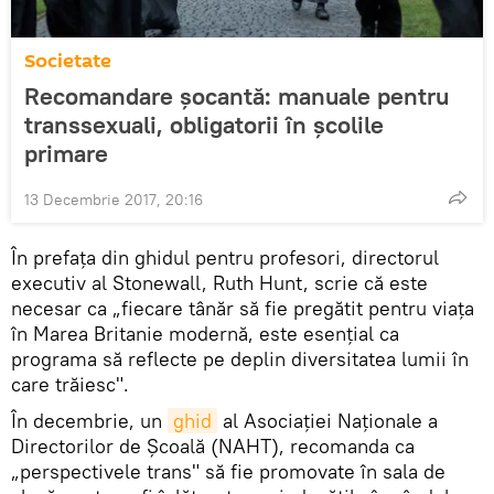
Societate
Recomandare şocantă: manuale pentru
transsexuali, obligatorii în şcolile
primare
13 Decembrie 2017, 20:16
În prefaţa din ghidul pentru profesori, directorul
executiv al Stonewall, Ruth Hunt, scrie că este
necesar ca „fiecare tânăr să fie pregătit pentru viața
în Marea Britanie modernă, este esenţial ca
programa să reflecte pe deplin diversitatea lumii în
care trăiesc".
În decembrie, un
ghid
al Asociației Naționale a
Directorilor de Şcoală (NAHT), recomanda ca
„perspectivele trans" să fie promovate în sala de