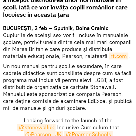
a început distribuirea unor noi manuale în
şcoli. Iată ce vor învăţa copiii românilor care
locuiesc în această ţară
BUCUREŞTI, 2 feb — Sputnik, Doina Crainic
.
Cuplurile de același sex vor fi incluse în manualele
școlare, potrivit uneia dintre cele mai mari companii
din Marea Britanie care produce şi distribuie
materiale educaţionale, Pearson, relatează
rt.com
.
Un nou manual pentru şcolile secundare, în care
cadrele didactice sunt consiliate despre cum să facă
programa mai inclusivă pentru elevii LGBT, a fost
distribuit de organizația de caritate Stonewall.
Manualul este sponsorizat de compania Pearson,
care deține comisia de examinare EdExcel și publică
mii de manuale şi ghiduri școlare.
Looking forward to the launch of the
@stonewalluk
Inclusive Curriculum that
@Pearson_UK
@PearsonSchools