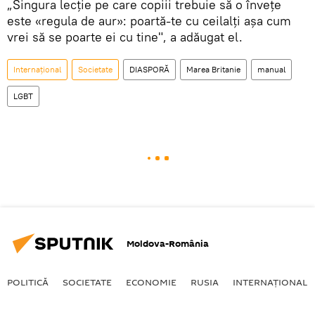
„Singura lecție pe care copiii trebuie să o învețe
este «regula de aur»: poartă-te cu ceilalți așa cum
vrei să se poarte ei cu tine", a adăugat el.
Internaţional
Societate
DIASPORĂ
Marea Britanie
manual
LGBT
Moldova-România
POLITICĂ
SOCIETATE
ECONOMIE
RUSIA
INTERNAŢIONAL