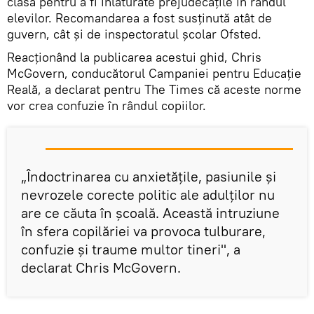
clasă pentru a fi înlăturate prejudecățile în rândul
elevilor. Recomandarea a fost susţinută atât de
guvern, cât și de inspectoratul şcolar Ofsted.
Reacţionând la publicarea acestui ghid, Chris
McGovern, conducătorul Campaniei pentru Educație
Reală, a declarat pentru The Times că aceste norme
vor crea confuzie în rândul copiilor.
„Îndoctrinarea cu anxietățile, pasiunile și
nevrozele corecte politic ale adulților nu
are ce căuta în școală. Această intruziune
în sfera copilăriei va provoca tulburare,
confuzie și traume multor tineri", a
declarat Chris McGovern.