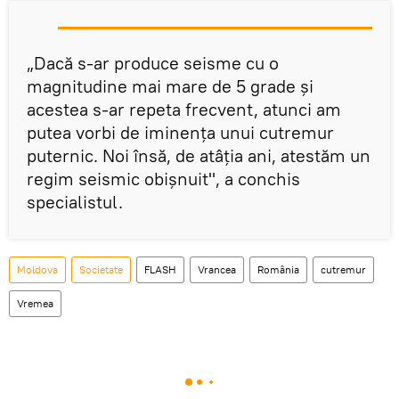
„Dacă s-ar produce seisme cu o
magnitudine mai mare de 5 grade și
acestea s-ar repeta frecvent, atunci am
putea vorbi de iminența unui cutremur
puternic. Noi însă, de atâția ani, atestăm un
regim seismic obișnuit", a conchis
specialistul.
Moldova
Societate
FLASH
Vrancea
România
cutremur
Vremea