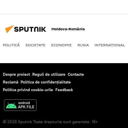
Moldova-România
POLITICĂ
SOCIETATE
ECONOMIE
RUSIA
INTERNAŢIONAL
Despre proiect
Reguli de utilizare
Contacte
Reclamă
Politica de confidențialitate
Politica privind cookie-urile
Feedback
© 2026 Sputnik Toate drepturile sunt garantate. 18+