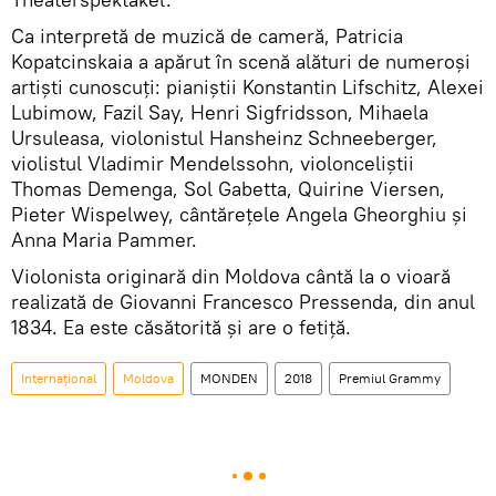
Ca interpretă de muzică de cameră, Patricia
Kopatcinskaia a apărut în scenă alături de numeroși
artiști cunoscuți: pianiștii Konstantin Lifschitz, Alexei
Lubimow, Fazil Say, Henri Sigfridsson, Mihaela
Ursuleasa, violonistul Hansheinz Schneeberger,
violistul Vladimir Mendelssohn, violonceliștii
Thomas Demenga, Sol Gabetta, Quirine Viersen,
Pieter Wispelwey, cântărețele Angela Gheorghiu și
Anna Maria Pammer.
Violonista originară din Moldova cântă la o vioară
realizată de Giovanni Francesco Pressenda, din anul
1834. Ea este căsătorită și are o fetiță.
Internaţional
Moldova
MONDEN
2018
Premiul Grammy