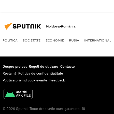
Moldova-România
POLITICĂ
SOCIETATE
ECONOMIE
RUSIA
INTERNAŢIONAL
Despre proiect
Reguli de utilizare
Contacte
Reclamă
Politica de confidențialitate
Politica privind cookie-urile
Feedback
© 2026 Sputnik Toate drepturile sunt garantate. 18+