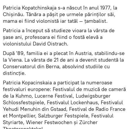
Patricia Kopatchinskaja s-a născut în anul 1977, la
Chișinău. Tânăra a pășit pe urmele părinților săi,
mama ei fiind violonistă iar tatăl — țambalist.
Patricia a început să studieze vioara la vârsta de
șase ani, profesoara ei fiind o fostă elevă a
violonistului David Oistrach.
După '89, familia ei a plecat în Austria, stabilindu-se
la Viena. La vârsta de 21 de ani a devenit studentă la
Conservatorul din Berna, absolvind studiile cu
distincție.
Patricia Kopacinskaia a participat la numeroase
festivaluri europene: Festivalul de muzică de cameră
de la Kuhmo, Lucerne Festival, Ludwigsburger
Schlossfestspiele, Festivalul Lockenhaus, Festivalul
Yehudi Menuhin din Gstaad, Festival de Radio France
et Montpellier, Salzburger Festspiele, Festivalul
Styriarte, Wiener Festwochen și Zürcher
Theaterspektakel.