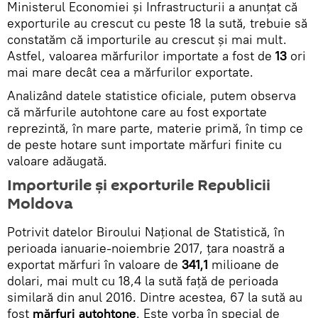
Ministerul Economiei și Infrastructurii a anunțat că
exporturile au crescut cu peste 18 la sută, trebuie să
constatăm că importurile au crescut și mai mult.
Astfel, valoarea mărfurilor importate a fost de
13
ori
mai mare decât cea a mărfurilor exportate.
Analizând datele statistice oficiale, putem observa
că mărfurile autohtone care au fost exportate
reprezintă, în mare parte, materie primă, în timp ce
de peste hotare sunt importate mărfuri finite cu
valoare adăugată.
Importurile și exporturile Republicii
Moldova
Potrivit datelor Biroului Național de Statistică, în
perioada ianuarie-noiembrie 2017, țara noastră a
exportat mărfuri în valoare de
341,1
milioane de
dolari, mai mult cu 18,4 la sută față de perioada
similară din anul 2016. Dintre acestea, 67 la sută au
fost
mărfuri autohtone
. Este vorba în special de