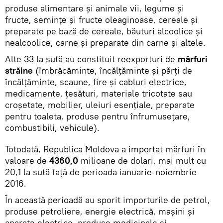
produse alimentare și animale vii, legume și
fructe, semințe și fructe oleaginoase, cereale și
preparate pe bază de cereale, băuturi alcoolice și
nealcoolice, carne și preparate din carne și altele.
Alte 33 la sută au constituit reexporturi de
mărfuri
străine
(îmbrăcăminte, încălțăminte și părți de
încălțăminte, scaune, fire și cabluri electrice,
medicamente, țesături, materiale tricotate sau
croșetate, mobilier, uleiuri esențiale, preparate
pentru toaleta, produse pentru înfrumusețare,
combustibili, vehicule).
Totodată, Republica Moldova a importat mărfuri în
valoare de
4360,0
milioane de dolari, mai mult cu
20,1 la sută față de perioada ianuarie-noiembrie
2016.
În această perioadă au sporit importurile de petrol,
produse petroliere, energie electrică, mașini și
aparate electrice, produse medicinale și