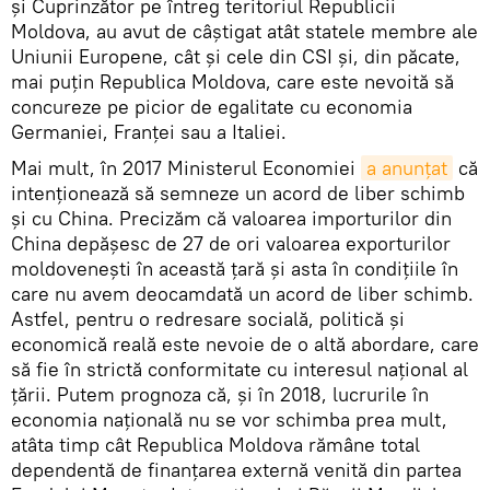
şi Cuprinzător pe întreg teritoriul Republicii
Moldova, au avut de câștigat atât statele membre ale
Uniunii Europene, cât și cele din CSI și, din păcate,
mai puțin Republica Moldova, care este nevoită să
concureze pe picior de egalitate cu economia
Germaniei, Franţei sau a Italiei.
Mai mult, în 2017 Ministerul Economiei
a anunțat
că
intenționează să semneze un acord de liber schimb
și cu China. Precizăm că valoarea importurilor din
China depășesc de 27 de ori valoarea exporturilor
moldovenești în această țară și asta în condițiile în
care nu avem deocamdată un acord de liber schimb.
Astfel, pentru o redresare socială, politică și
economică reală este nevoie de o altă abordare, care
să fie în strictă conformitate cu interesul naţional al
ţării. Putem prognoza că, și în 2018, lucrurile în
economia națională nu se vor schimba prea mult,
atâta timp cât Republica Moldova rămâne total
dependentă de finanţarea externă venită din partea