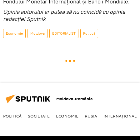
Fondului Monetar Internațional şi Băncii Mondiale.
Opinia autorului ar putea să nu coincidă cu opinia
redacției Sputnik
Economie
Moldova
EDITORIALIST
Politică
Moldova-România
POLITICĂ
SOCIETATE
ECONOMIE
RUSIA
INTERNAŢIONAL