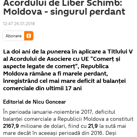
Acordului de Liber Schimb:
Moldova - singurul perdant
12:47 26.01.2018
Abonare
La doi ani de la punerea în aplicare a Titlului V
al Acordului de Asociere cu UE "Comerţ şi
aspecte legate de comerţ", Republica
Moldova rămâne a fi marele perdant,
înregistrând cel mai mare deficit al balanței
comerciale din ultimii 17 ani
Editorial de Nicu Goncear
În perioada ianuarie-noiembrie 2017, deficitul
balanței comerciale a Republicii Moldova a constituit
2167,9
milioane de dolari, fiind cu
21,9
la sută mai
mare decât în aceeași perioadă din 2016. Deși