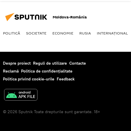
Moldova-România
POLITICĂ
SOCIETATE
ECONOMIE
RUSIA
INTERNAŢIONAL
Despre proiect
Reguli de utilizare
Contacte
Reclamă
Politica de confidențialitate
Politica privind cookie-urile
Feedback
© 2026 Sputnik Toate drepturile sunt garantate. 18+