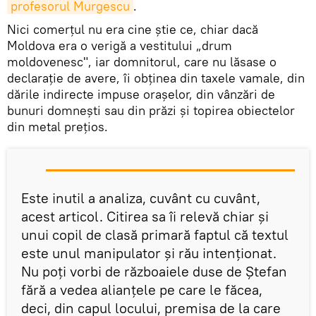
profesorul Murgescu
.
Nici comerţul nu era cine ştie ce, chiar dacă
Moldova era o verigă a vestitului „drum
moldovenesc", iar domnitorul, care nu lăsase o
declaraţie de avere, îi obţinea din taxele vamale, din
dările indirecte impuse oraşelor, din vânzări de
bunuri domneşti sau din prăzi şi topirea obiectelor
din metal preţios.
Este inutil a analiza, cuvânt cu cuvânt,
acest articol. Citirea sa îi relevă chiar şi
unui copil de clasă primară faptul că textul
este unul manipulator şi rău intenţionat.
Nu poţi vorbi de războaiele duse de Ştefan
fără a vedea alianţele pe care le făcea,
deci, din capul locului, premisa de la care