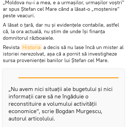
„Moldova nu-i a mea, e a urmaşilor, urmaşilor voştri"
ar spus Ştefan cel Mare când a lăsat-o „moştenire"
peste veacuri.
A lăsat o ţară, dar nu şi evidenţele contabile, astfel
că, la ora actuală, nu ştim de unde îşi finanţa
domnitorul războaiele.
Revista
Historia
a decis să nu lase încă un mister al
istoriei nerezolvat, aşa că a pornit să investigheze
sursa provenienţei banilor lui Ştefan cel Mare.
„Nu avem nici situaţii ale bugetului şi nici
informaţii care să ne îngăduie o
reconstituire a volumului activităţii
economice", scrie Bogdan Murgescu,
autorul articolului.