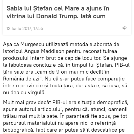
Sabia lui Ștefan cel Mare a ajuns în
vitrina lui Donald Trump. Iată cum
12 Iunie 2017, 17:55
Aşa că Murgescu utilizează metoda elaborată de
istoricul Angus Maddison pentru reconstituirea
produsului intern brut pe cap de locuitor. Se ajunge
la fabuloasa concluzie că, în timpul lui Ştefan, PIB-ul
ţării sale era „cam de 9 ori mai mic decât în
România de azi". Nu că s-ar putea face comparaţie
între o provincie şi toată ţara, dar asta e, să iasă, să
nu dea cu virgulă.
Mult mai grav decât PIB-ul era situaţia demografică,
spune autorul articolului, pentru că, atunci, oamenii
trăiau mai mult la sate. În paranteză fie spus, pe tot
parcursul materialului nu apare nici o referinţă
bibliografică, fapt care ar putea să îl descalifice pe