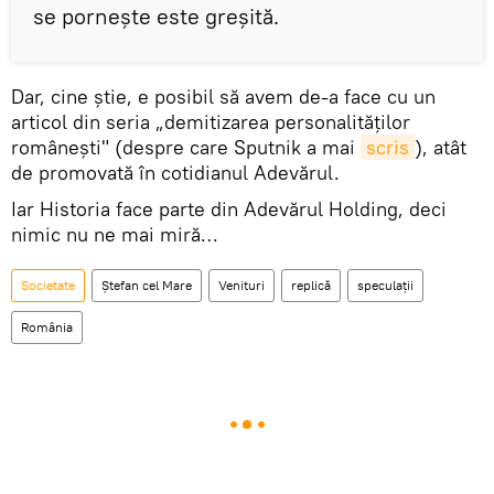
se porneşte este greşită.
Dar, cine ştie, e posibil să avem de-a face cu un
articol din seria „demitizarea personalităţilor
româneşti" (despre care Sputnik a mai
scris
), atât
de promovată în cotidianul Adevărul.
Iar Historia face parte din Adevărul Holding, deci
nimic nu ne mai miră…
Societate
Ştefan cel Mare
Venituri
replică
speculații
România