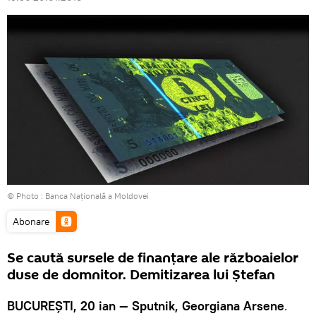
© Photo :
Banca Națională a Moldovei
Abonare
Se caută sursele de finanţare ale războaielor
duse de domnitor. Demitizarea lui Ştefan
BUCUREŞTI, 20 ian — Sputnik, Georgiana Arsene
.