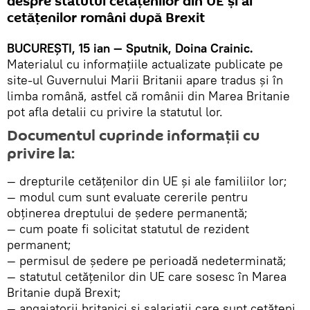
despre statutul cetăţenilor din UE şi al
cetăţenilor români după Brexit
BUCUREŞTI, 15 ian — Sputnik, Doina Crainic.
Materialul cu informaţiile actualizate publicate pe
site-ul Guvernului Marii Britanii apare tradus şi în
limba română, astfel că românii din Marea Britanie
pot afla detalii cu privire la statutul lor.
Documentul cuprinde informaţii cu
privire la:
— drepturile cetăţenilor din UE şi ale familiilor lor;
— modul cum sunt evaluate cererile pentru
obţinerea dreptului de şedere permanentă;
— cum poate fi solicitat statutul de rezident
permanent;
— permisul de şedere pe perioadă nedeterminată;
— statutul cetăţenilor din UE care sosesc în Marea
Britanie după Brexit;
— angajatorii britanici și salariații care sunt cetățeni