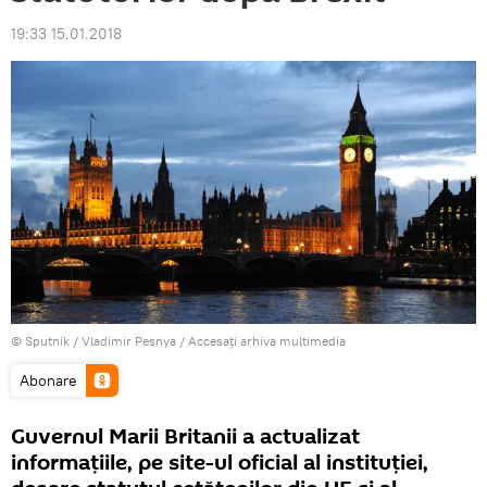
19:33 15.01.2018
© Sputnik / Vladimir Pesnya
/
Accesați arhiva multimedia
Abonare
Guvernul Marii Britanii a actualizat
informaţiile, pe site-ul oficial al instituţiei,