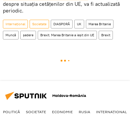
despre situaţia cetăţenilor din UE, va fi actualizată
periodic.
Internaţional
Societate
DIASPORĂ
UK
Marea Britanie
Muncă
ședere
Brexit. Marea Britanie a ieșit din UE
Brexit
Moldova-România
POLITICĂ
SOCIETATE
ECONOMIE
RUSIA
INTERNAŢIONAL