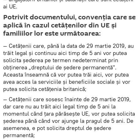
ai UE.
Potrivit documentului, convenţia care se
aplică în cazul cetăţenilor din UE şi
familiilor lor este următoarea:
— Cetăţenii care, până la data de 29 martie 2019, au
trăit legal şi continuu aici timp de 5 ani vor putea
solicita şederea pe termen nedeterminat prin
obţinerea „dreptului de şedere permanentă".
Aceasta înseamnă că vor putea trăi aici, vor putea
avea acces la serviciile şi beneficiile sociale şi vor
putea solicita cetăţenia britanică;
— Cetăţenii care sosesc înainte de 29 martie 2019,
dar care nu au trăit aici legal timp de 5 ani la
momentul când ţara părăseşte UE, vor putea solicita
şederea până când vor ajunge la pragul de 5 ani. De
asemenea, e pot solicita dreptul de şedere
permanentă;