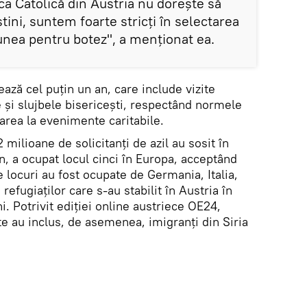
a Catolică din Austria nu dorește să
ni, suntem foarte stricți în selectarea
unea pentru botez", a menționat ea.
ază cel puțin un an, care include vizite
ie și slujbele bisericești, respectând normele
iparea la evenimente caritabile.
2 milioane de solicitanți de azil au sosit în
an, a ocupat locul cinci în Europa, acceptând
locuri au fost ocupate de Germania, Italia,
refugiaților care s-au stabilit în Austria în
i. Potrivit ediției online austriece OE24,
e au inclus, de asemenea, imigranți din Siria