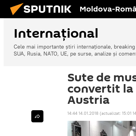
Moldova-Româ
Internaţional
Cele mai importante știri internaționale, breaking
SUA, Rusia, NATO, UE, pe surse, analize și coment
Sute de mu
convertit la
Austria
14:44 14.01.2018
(actualizat:
15:01 1