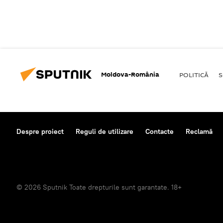
Moldova-România
POLITICĂ
S
Despre proiect
Reguli de utilizare
Contacte
Reclamă
© 2026 Sputnik Toate drepturile sunt garantate. 18+