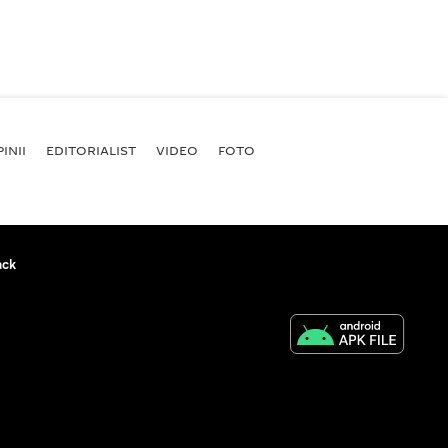
INII
EDITORIALIST
VIDEO
FOTO
ack