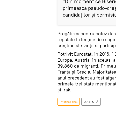
"Din moment ce Biseric
primească pseudo-crești
candidaților și permisi
Pregătirea pentru botez dure
regulate la lecțiile de relig
creștine ale vieții și partic
Potrivit Eurostat, în 2016, 1,
Europa. Austria, în același 
39.860 de migranți. Primele 
Franța și Grecia. Majoritatea 
anul precedent au fost afgan
primele trei state menționat
și Irak.
Internaţional
DIASPORĂ