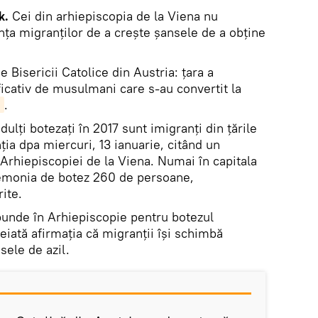
k.
Cei din arhiepiscopia de la Viena nu
nța migranților de a crește șansele de a obține
e Bisericii Catolice din Austria: țara a
icativ de musulmani care s-au convertit la
m
.
adulți botezați în 2017 sunt imigranți din țările
ia dpa miercuri, 13 ianuarie, citând un
l Arhiepiscopiei de la Viena. Numai în capitala
remonia de botez 260 de persoane,
ite.
punde în Arhiepiscopie pentru botezul
eiată afirmația că migranții își schimbă
sele de azil.