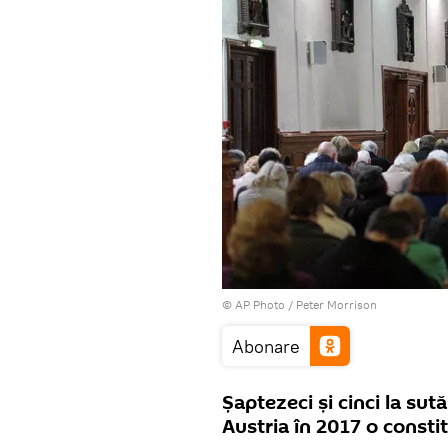
© AP Photo / Peter Morrison
Abonare
Șaptezeci și cinci la sut
Austria în 2017 o consti