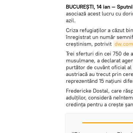
BUCUREȘTI, 14 ian — Sputni
asociază acest lucru cu dori
azil.
Criza refugiaților a căzut bin
înregistrat un număr semnif
creștinism, potrivit
dw.co
Trei sferturi din cei 750 de 
musulmane, a declarat agenț
purtător de cuvânt oficial a
austriacă au trecut prin ce
reprezentând 15 națiuni difer
Fredericke Dostal, care răs
adulților, consideră neîntem
credința pentru a crește șan