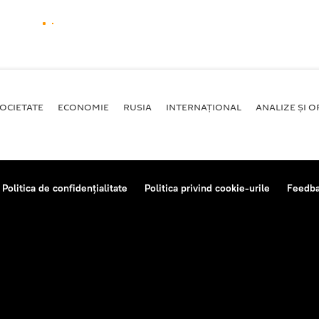
OCIETATE
ECONOMIE
RUSIA
INTERNAŢIONAL
ANALIZE ȘI OP
Politica de confidențialitate
Politica privind cookie-urile
Feedb