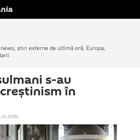
nia
 news, știri externe de ultimă oră, Europa,
arii
sulmani s-au
 creștinism în
4.01.2018
)