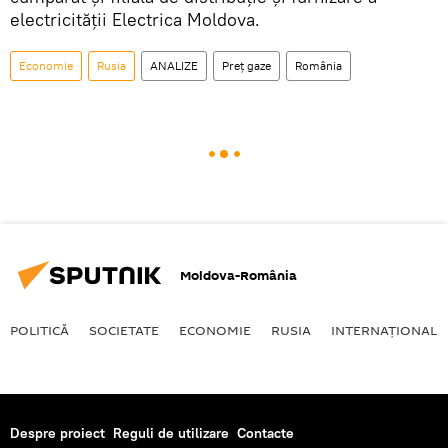
electricității Electrica Moldova.
Economie
Rusia
ANALIZE
Preț gaze
România
Moldova-România
POLITICĂ
SOCIETATE
ECONOMIE
RUSIA
INTERNAŢIONAL
Despre proiect
Reguli de utilizare
Contacte