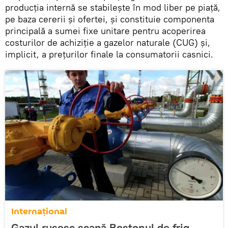
producţia internă se stabileşte în mod liber pe piaţă,
pe baza cererii şi ofertei, şi constituie componenta
principală a sumei fixe unitare pentru acoperirea
costurilor de achiziţie a gazelor naturale (CUG) şi,
implicit, a preţurilor finale la consumatorii casnici.
Internaţional
Gazul rusesc scapă Bostonul de frig