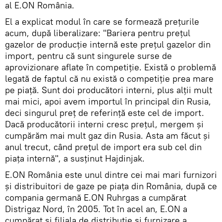
al E.ON România.
El a explicat modul în care se formează prețurile
acum, după liberalizare: "Bariera pentru prețul
gazelor de producție internă este prețul gazelor din
import, pentru că sunt singurele surse de
aprovizionare aflate în competiție. Există o problemă
legată de faptul că nu există o competiție prea mare
pe piață. Sunt doi producători interni, plus alții mult
mai mici, apoi avem importul în principal din Rusia,
deci singurul preț de referință este cel de import.
Dacă producătorii interni cresc prețul, mergem și
cumpărăm mai mult gaz din Rusia. Asta am făcut și
anul trecut, când prețul de import era sub cel din
piața internă", a susținut Hajdinjak.
E.ON România este unul dintre cei mai mari furnizori
și distribuitori de gaze pe piața din România, după ce
compania germană E.ON Ruhrgas a cumpărat
Distrigaz Nord, în 2005. Tot în acel an, E.ON a
cumpărat și filiala de distribuție și furnizare a