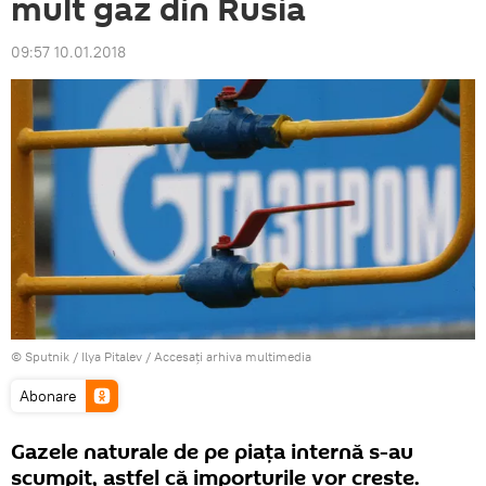
mult gaz din Rusia
09:57 10.01.2018
© Sputnik / Ilya Pitalev
/
Accesați arhiva multimedia
Abonare
Gazele naturale de pe piața internă s-au
scumpit, astfel că importurile vor crește.