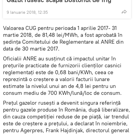
9 Ianuarie 2018, 12:35
Valoarea CUG pentru perioada 1 aprilie 2017- 31
martie 2018, de 81,48 lei/MWh, a fost aprobată în
şedinţa Comitetului de Reglementare al ANRE din
data de 30 martie 2017.
Oficialii ANRE au susţinut că impactul unitar în
preţurile practicate de furnizorii clienţilor casnici
reglementaţi este de 0,68 bani/KWh, ceea ce
reprezintă o creştere a valorii facturii lunare
estimate la nivelul unui an de 4,8 lei pentru un
consum mediu de 700 KWh/lună/loc de consum.
Prețul gazelor rusești a devenit singura referință
pentru gazele produse în România, după liberalizare,
din cauza competiției reduse de pe piață, iar trendul
este de creștere a prețului, a declarat în noiembrie,
pentru Agerpres, Frank Hajdinjak, directorul general