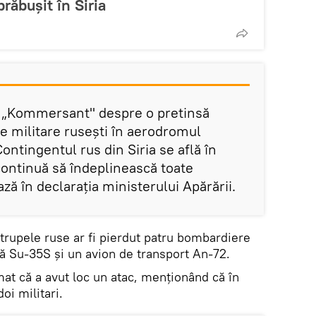
prăbușit în Siria
e „Kommersant" despre o pretinsă
e militare rusești în aerodromul
ntingentul rus din Siria se află în
continuă să îndeplinească toate
ază în declarația ministerului Apărării.
trupele ruse ar fi pierdut patru bombardiere
ă Su-35S și un avion de transport An-72.
mat că a avut loc un atac, menționând că în
oi militari.