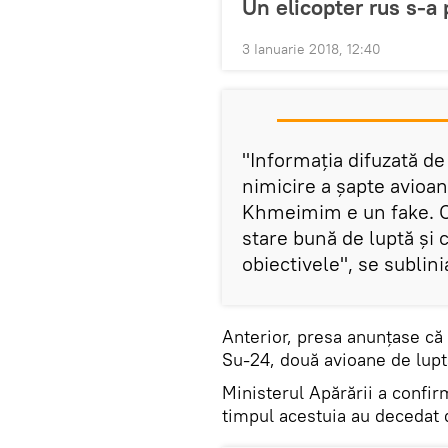
Un elicopter rus s-a 
3 Ianuarie 2018, 12:40
"Informația difuzată d
nimicire a șapte avioan
Khmeimim e un fake. Co
stare bună de luptă și 
obiectivele", se sublini
Anterior, presa anunțase că 
Su-24, două avioane de lupt
Ministerul Apărării a confir
timpul acestuia au decedat d