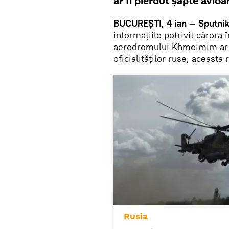
ar fi pierdut șapte avioa
BUCUREȘTI, 4 ian — Sputni
informațiile potrivit cărora 
aerodromului Khmeimim ar fi
oficialităților ruse, aceasta
Rusia