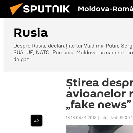
Moldova-Româ
Rusia
Despre Rusia, declarațiile lui Vladimir Putin, Sergh
SUA, UE, NATO, România, Moldova, armament, confli
de gaz
Știrea desp
avioanelor r
„fake news”
13:18 04.01.2018
(actualizat:
19:00 