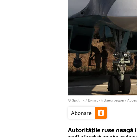
© Sputnik / Дмитрий Виноградов
/
Acces
Abonare
Autoritățile ruse neagă i