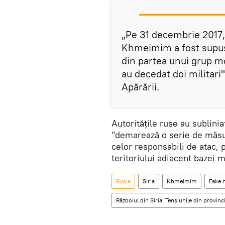
„Pe 31 decembrie 2017,
Khmeimim a fost supus
din partea unui grup mob
au decedat doi militari
Apărării.
Autoritățile ruse au sublinia
"demarează o serie de măsuri
celor responsabili de atac, 
teritoriului adiacent bazei mi
Rusia
Siria
Khmeimim
Fake 
Războiul din Siria. Tensiunile din provinci