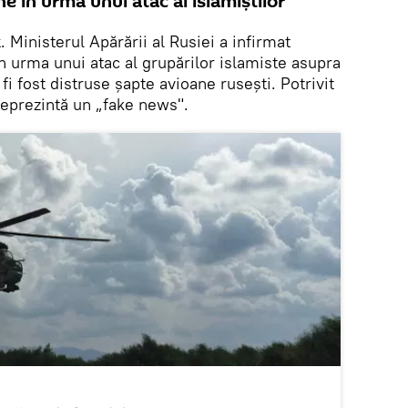
ne în urma unui atac al islamiștilor
k
. Ministerul Apărării al Rusiei a infirmat
în urma unui atac al grupărilor islamiste asupra
 fost distruse șapte avioane rusești. Potrivit
 reprezintă un „fake news".