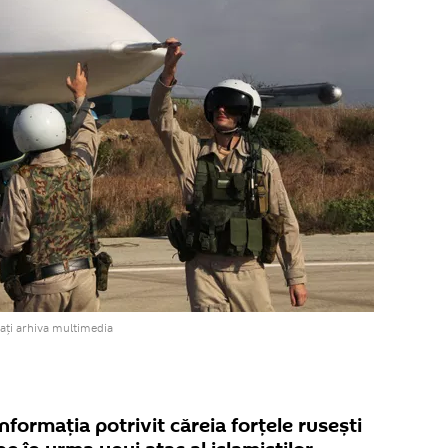
ați arhiva multimedia
nformația potrivit căreia forțele rusești