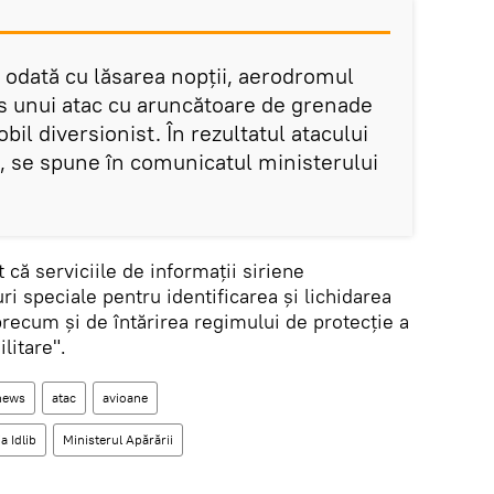
 odată cu lăsarea nopții, aerodromul
 unui atac cu aruncătoare de grenade
il diversionist. În rezultatul atacului
", se spune în comunicatul ministerului
t că serviciile de informații siriene
 speciale pentru identificarea și lichidarea
precum și de întărirea regimului de protecție a
litare".
news
atac
avioane
a Idlib
Ministerul Apărării