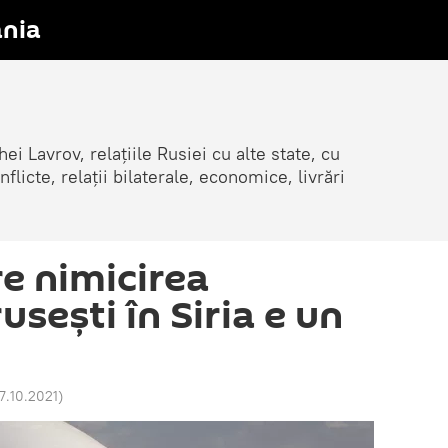
nia
ei Lavrov, relațiile Rusiei cu alte state, cu
cte, relații bilaterale, economice, livrări
re nimicirea
usești în Siria e un
17.10.2021
)