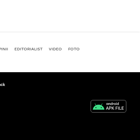
INII
EDITORIALIST
VIDEO
FOTO
ack