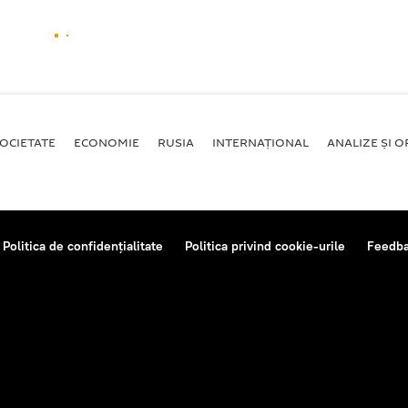
OCIETATE
ECONOMIE
RUSIA
INTERNAŢIONAL
ANALIZE ȘI OP
Politica de confidențialitate
Politica privind cookie-urile
Feedb