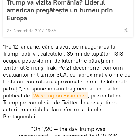
Trump va vizita România? Liderul
american pregătește un turneu prin
Europa
27 Decembrie 2017, 16:35
"Pe 12 ianuarie, când a avut loc inaugurarea lui
Trump, potrivit calculelor, 35 mii de luptători ISIS
ocupau peste 45 mii de kilometric pătrați din
teritoriul Siriei și Irak. Pe 21 decembrie, conform
evaluărilor militarilor SUA, cei aproximativ o mie de
luptători controlează aproximativ 5 mii de kilometri
pătrați", se spune într-un fragment al unui articol
publicat de
Washington Examiner
, prezentat de
Trump pe contul său de Twitter. În același timp,
autorii materialului fac referire la datele
Pentagonului.
“On 1/20 — the day Trump was
inaugurated — an estimated 35,000 ISIS