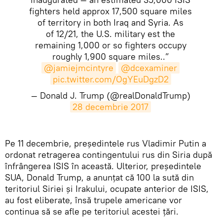
fighters held approx 17,500 square miles
of territory in both Iraq and Syria. As
of 12/21, the U.S. military est the
remaining 1,000 or so fighters occupy
roughly 1,900 square miles..”
@jamiejmcintyre
@dcexaminer
pic.twitter.com/OgYEuDgzD2
— Donald J. Trump (@realDonaldTrump)
28 decembrie 2017
Pe 11 decembrie, președintele rus Vladimir Putin a
ordonat retragerea contingentului rus din Siria după
înfrângerea ISIS în această. Ulterior, președintele
SUA, Donald Trump, a anunțat că 100 la sută din
teritoriul Siriei și Irakului, ocupate anterior de ISIS,
au fost eliberate, însă trupele americane vor
continua să se afle pe teritoriul acestei țări.