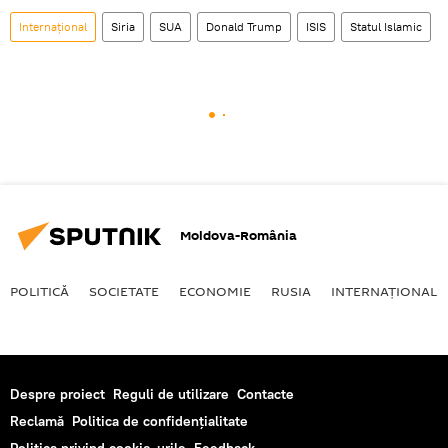
Internaţional
Siria
SUA
Donald Trump
ISIS
Statul Islamic
Moldova-România
POLITICĂ
SOCIETATE
ECONOMIE
RUSIA
INTERNAŢIONAL
Despre proiect
Reguli de utilizare
Contacte
Reclamă
Politica de confidențialitate
Politica privind cookie-urile
Feedback