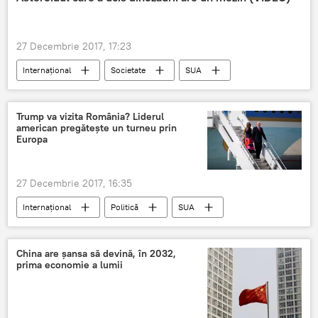
27 Decembrie 2017, 17:23
Internaţional
Societate
SUA
NASA
descoperire
asteroid
Trump va vizita România? Liderul
american pregătește un turneu prin
Europa
27 Decembrie 2017, 16:35
Internaţional
Politică
SUA
Donald Trump
Vizită oficială
Turneu
România
China are șansa să devină, în 2032,
prima economie a lumii