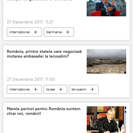
27 Decembrie 2017, 11:21
Internaţional
Germania
Sigmar Gabriel
Angela Merkel
Martin Schulz
CDU
SPD
România, printre statele care negociază
mutarea ambasadei la Ierusalim?
Coaliția de guvernare
27 Decembrie 2017, 11:00
Internaţional
Israel
Ierusalim
Liviu Dragnea
capitala
ambasada
SUA au recunoscut Ierusalimul drept capitală a Israelului
Marele pericol pentru România suntem
chiar noi, românii!
România