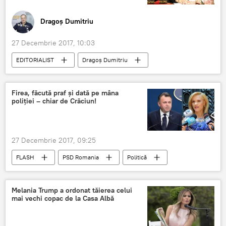
Dragoș Dumitriu
27 Decembrie 2017, 10:03
EDITORIALIST
Dragoș Dumitriu
România
Firea, făcută praf și dată pe mâna
poliției – chiar de Crăciun!
27 Decembrie 2017, 09:25
FLASH
PSD Romania
Politică
București
Gabriela Firea
Crăciun
Melania Trump a ordonat tăierea celui
mai vechi copac de la Casa Albă