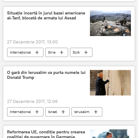
Igor Dodon
Gazprom
reducere
cerere
Rusia
gaz natural
Situație incertă în jurul bazei americane
al-Tanf, blocată de armata lui Assad
Prețuri
27 Decembrie 2017, 13:00
Internaţional
Siria
SUA
Valery Gherasimov
Bază militară
reacție
pregătire
O gară din Ierusalim va purta numele lui
Donald Trump
Războiul din Siria. Tensiunile din provincia Idlib
Rusia
27 Decembrie 2017, 12:06
Internaţional
Israel
Ierusalim
Donald Trump
gara
SUA au recunoscut Ierusalimul drept capitală a Israelului
Reformarea UE, condiție pentru crearea
coaliției de guvernare în Germania