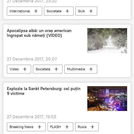
27 Decembrie 2017, 23:20
Internaţional
Societate
SUA
Apocalipsa albă: un oraș american
îngropat sub nămeți (VIDEO)
27 Decembrie 2017, 20:07
Video
Societate
Multimedia
SUA
Pennsylvania
viscol
oraș
Explozie la Sankt Petersburg: cel puțin
9 victime
27 Decembrie 2017, 19:03
Breaking News
FLASH
Rusia