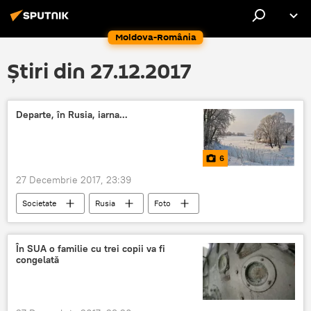
Moldova-România
Știri din 27.12.2017
Departe, în Rusia, iarna...
6
27 Decembrie 2017, 23:39
Societate
Rusia
Foto
Multimedia
iarna
În SUA o familie cu trei copii va fi
congelată