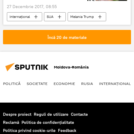
27 Decembrie 2017, 08:55
Internaţional
SUA
Melania Trump
Casa Albă
Copac
Încă 20 de materiale
Moldova-România
POLITICĂ
SOCIETATE
ECONOMIE
RUSIA
INTERNAŢIONAL
Despre proiect
Reguli de utilizare
Contacte
Reclamă
Politica de confidențialitate
Politica privind cookie-urile
Feedback