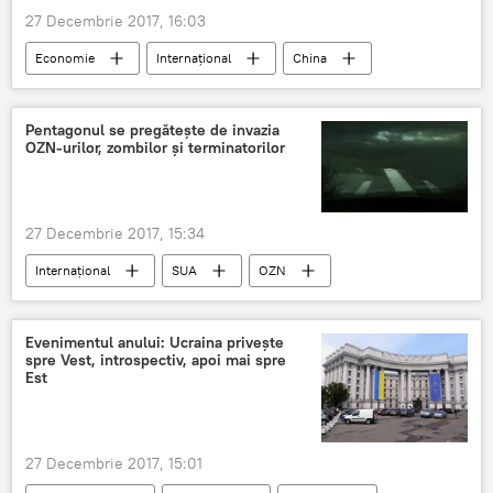
27 Decembrie 2017, 16:03
Economie
Internaţional
China
economie
lider mondial
Pentagonul se pregătește de invazia
OZN-urilor, zombilor și terminatorilor
27 Decembrie 2017, 15:34
Internaţional
SUA
OZN
Terminator
Pentagon
zombi
Ministerul Apărării
Evenimentul anului: Ucraina privește
spre Vest, introspectiv, apoi mai spre
Est
27 Decembrie 2017, 15:01