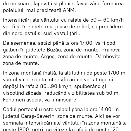
de ninsoare, lapoviță și ploaie, favorizând formarea
poleiului, mai precizează ANM.
Intensificări ale vântului cu rafale de 50 — 60 km/h
vor fi și în zonele mai joase de relief, cu precădere
din nord-estul și sud-vestul țării.
De asemenea, astăzi până la ora 17:00, va fi cod
galben în judeţele Buzău, zona de munte, Prahova,
zona de munte, Argeş, zona de munte, Dâmboviţa,
zona de munte.
În zona montană înaltă, la altitudini de peste 1700 m,
vântul va prezenta intensificări ce vor atinge și
depăși la rafală 80…90 km/h, spulberând și
viscolind zăpada, reducând vizibilitatea sub 50 m.
Fenomen asociat va fi ninsoare.
Codul portocaliu este valabil până la ora 14:00, în
județul Caraş-Severin, zona de munte. Aici se vor
semnala intensificări ale vântului în zona montană la
peste 1800 metri, cu viteze la rafală de peste 120