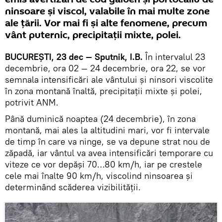
ninsoare şi viscol, valabile în mai multe zone
ale ţării. Vor mai fi şi alte fenomene, precum
vânt puternic, precipitaţii mixte, polei.
BUCUREŞTI, 23 dec — Sputnik, I.B.
În intervalul 23
decembrie, ora 02 — 24 decembrie, ora 22, se vor
semnala intensificări ale vântului și ninsori viscolite
în zona montană înaltă, precipitații mixte și polei,
potrivit ANM.
Până duminică noaptea (24 decembrie), în zona
montană, mai ales la altitudini mari, vor fi intervale
de timp în care va ninge, se va depune strat nou de
zăpadă, iar vântul va avea intensificări temporare cu
viteze ce vor depăși 70…80 km/h, iar pe crestele
cele mai înalte 90 km/h, viscolind ninsoarea și
determinând scăderea vizibilității.