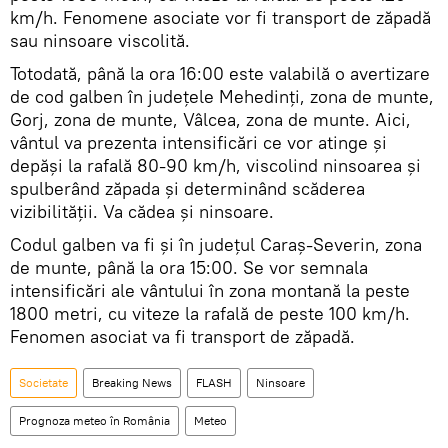
km/h. Fenomene asociate vor fi transport de zăpadă
sau ninsoare viscolită.
Totodată, până la ora 16:00 este valabilă o avertizare
de cod galben în județele Mehedinţi, zona de munte,
Gorj, zona de munte, Vâlcea, zona de munte. Aici,
vântul va prezenta intensificări ce vor atinge şi
depăşi la rafală 80-90 km/h, viscolind ninsoarea şi
spulberând zăpada şi determinând scăderea
vizibilităţii. Va cădea şi ninsoare.
Codul galben va fi şi în judeţul Caraş-Severin, zona
de munte, până la ora 15:00. Se vor semnala
intensificări ale vântului în zona montană la peste
1800 metri, cu viteze la rafală de peste 100 km/h.
Fenomen asociat va fi transport de zăpadă.
Societate
Breaking News
FLASH
Ninsoare
Prognoza meteo în România
Meteo