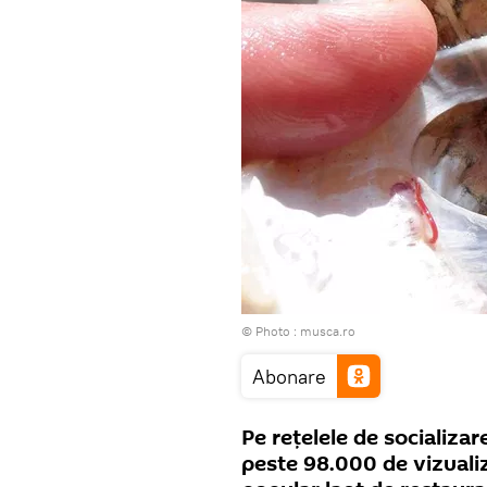
© Photo :
musca.ro
Abonare
Pe reţelele de socializar
peste 98.000 de vizualiză