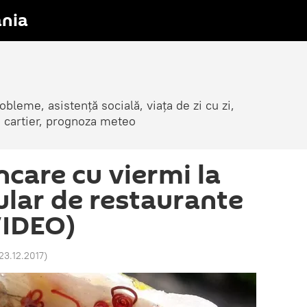
nia
obleme, asistență socială, viața de zi cu zi,
in cartier, prognoza meteo
ncare cu viermi la
ular de restaurante
VIDEO)
23.12.2017
)