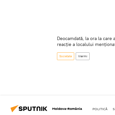
Deocamdată, la ora la care a
reacție a localului menționat
Societate
Viermi
Moldova-România
POLITICĂ
S