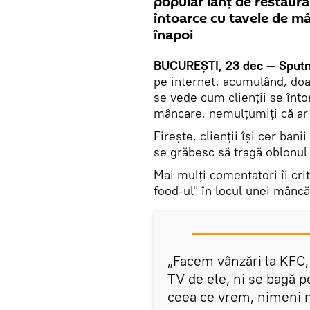
popular lanţ de restaura
întoarce cu tavele de mân
înapoi
BUCUREŞTI, 23 dec — Sputni
pe internet, acumulând, doar
se vede cum clienţii se înto
mâncare, nemulţumiţi că ar f
Fireşte, clienţii îşi cer bani
se grăbesc să tragă oblonul
Mai mulţi comentatori îi crit
food-ul" în locul unei mâncă
„Facem vânzări la KFC, 
TV de ele, ni se bagă 
ceea ce vrem, nimeni n