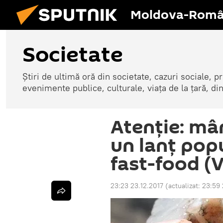
Moldova-Româ
Societate
Știri de ultimă oră din societate, cazuri sociale, pr
evenimente publice, culturale, viața de la țară, d
Atenţie: mâ
un lanţ pop
fast-food (
23:23 23.12.2017
(actualizat:
23:59 