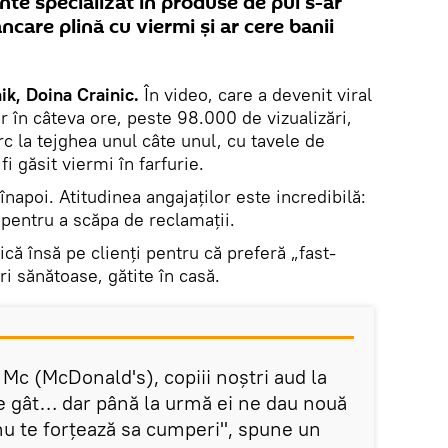
nte specializat în produse de pui s-ar
care plină cu viermi şi ar cere banii
k, Doina Crainic.
În video, care a devenit viral
 în câteva ore, peste 98.000 de vizualizări,
rc la tejghea unul câte unul, cu tavele de
i găsit viermi în farfurie.
i înapoi. Atitudinea angajaţilor este incredibilă:
 pentru a scăpa de reclamaţii.
ică însă pe clienţi pentru că preferă „fast-
ri sănătoase, gătite în casă.
Mc (McDonald's), copiii noştri aud la
pe gât… dar până la urmă ei ne dau nouă
u te forţează sa cumperi", spune un