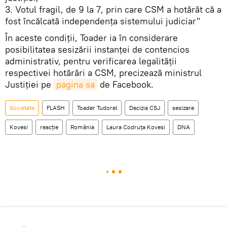
3. Votul fragil, de 9 la 7, prin care CSM a hotărât că a
fost încălcată independenţa sistemului judiciar"
În aceste condiții, Toader ia în considerare
posibilitatea sesizării instanţei de contencios
administrativ, pentru verificarea legalităţii
respectivei hotărâri a CSM, precizează ministrul
Justiției pe
pagina sa
de Facebook.
Societate
FLASH
Toader Tudorel
Decizia CSJ
sesizare
Kovesi
reacție
România
Laura Codruța Kovesi
DNA