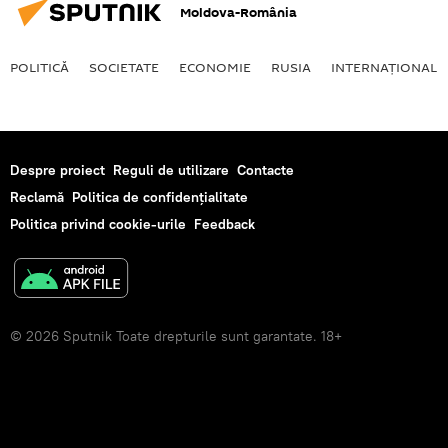
Moldova-România
POLITICĂ
SOCIETATE
ECONOMIE
RUSIA
INTERNAŢIONAL
Despre proiect
Reguli de utilizare
Contacte
Reclamă
Politica de confidențialitate
Politica privind cookie-urile
Feedback
© 2026 Sputnik Toate drepturile sunt garantate. 18+