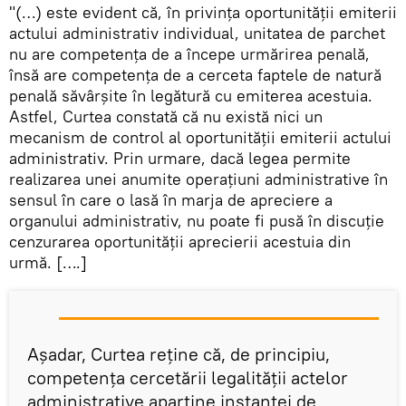
"(…) este evident că, în privinţa oportunităţii emiterii
actului administrativ individual, unitatea de parchet
nu are competenţa de a începe urmărirea penală,
însă are competenţa de a cerceta faptele de natură
penală săvârşite în legătură cu emiterea acestuia.
Astfel, Curtea constată că nu există nici un
mecanism de control al oportunităţii emiterii actului
administrativ. Prin urmare, dacă legea permite
realizarea unei anumite operaţiuni administrative în
sensul în care o lasă în marja de apreciere a
organului administrativ, nu poate fi pusă în discuţie
cenzurarea oportunității aprecierii acestuia din
urmă. [….]
Aşadar, Curtea reţine că, de principiu,
competenţa cercetării legalităţii actelor
administrative aparţine instanţei de