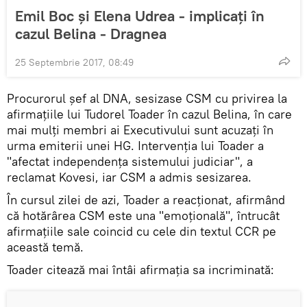
Emil Boc și Elena Udrea - implicați în
cazul Belina - Dragnea
25 Septembrie 2017, 08:49
Procurorul şef al DNA, sesizase CSM cu privirea la
afirmațiile lui Tudorel Toader în cazul Belina, în care
mai mulți membri ai Executivului sunt acuzați în
urma emiterii unei HG. Intervenția lui Toader a
"afectat independenţa sistemului judiciar", a
reclamat Kovesi, iar CSM a admis sesizarea.
În cursul zilei de azi, Toader a reacționat, afirmând
că hotărârea CSM este una "emoțională", întrucât
afirmațiile sale coincid cu cele din textul CCR pe
această temă.
Toader citează mai întâi afirmația sa incriminată: