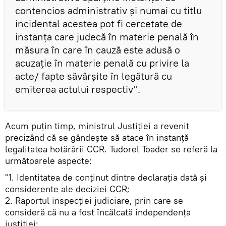
contencios administrativ şi numai cu titlu
incidental acestea pot fi cercetate de
instanţa care judecă în materie penală în
măsura în care în cauză este adusă o
acuzaţie în materie penală cu privire la
acte/ fapte săvârşite în legătură cu
emiterea actului respectiv".
Acum puțin timp, ministrul Justiției a revenit
precizând că se gândește să atace în instanță
legalitatea hotărârii CCR. Tudorel Toader se referă la
următoarele aspecte:
"1. Identitatea de conţinut dintre declaraţia dată şi
considerente ale deciziei CCR;
2. Raportul inspecţiei judiciare, prin care se
consideră că nu a fost încălcată independenţa
justiţiei;