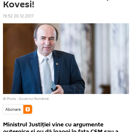
Kovesi!
19:52 20.12.2017
© Photo :
Guvernul României
Abonare
Ministrul Justiției vine cu argumente
puternice și nu dă înapoi în fața CSM sau a