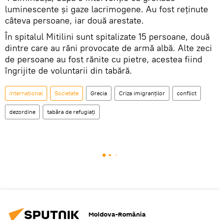
luminescente și gaze lacrimogene. Au fost reținute
câteva persoane, iar două arestate.
În spitalul Mitilini sunt spitalizate 15 persoane, două
dintre care au răni provocate de armă albă. Alte zeci
de persoane au fost rănite cu pietre, acestea fiind
îngrijite de voluntarii din tabără.
Internaţional
Societate
Grecia
Criza imigranților
conflict
dezordine
tabăra de refugiați
Moldova-România