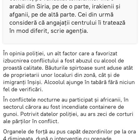
arabii din Siria, pe de o parte, irakienii și
afganii, pe de altă parte. Cei din urmă
consideră că angajații centrului îi tratează
în mod diferit, scrie agenția.
În opinia poliției, un alt factor care a favorizat
izbucnirea conflictului a fost abuzul cu alcool de
proastă calitate. Băuturile spirtoase sunt aduse atât
de proprietarii unor localuri din zonă, cât și de
imigranți înșiși. Alcoolul ajunge în tabără fără niciun
fel de verificări.
În conflictele nocturne au participat și africanii, în
sectorul cărora au fost incendiate containere de
gunoi. Potrivit datelor poliției, au ars zeci de corturi
ale părților în conflict.
Organele de forță au pus capăt dezordinilor pe la ora
4 dimineața, după o intervenție cu grenade