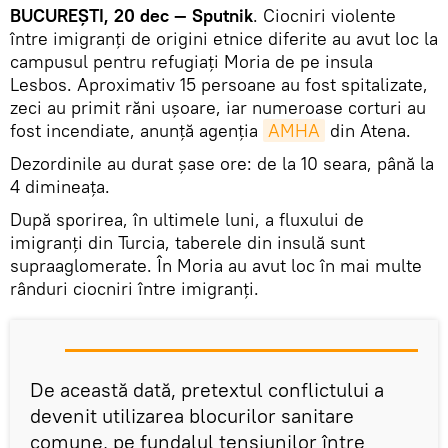
BUCUREȘTI, 20 dec — Sputnik
. Ciocniri violente
între imigranți de origini etnice diferite au avut loc la
campusul pentru refugiați Moria de pe insula
Lesbos. Aproximativ 15 persoane au fost spitalizate,
zeci au primit răni ușoare, iar numeroase corturi au
fost incendiate, anunță agenția
AMHA
din Atena.
Dezordinile au durat șase ore: de la 10 seara, până la
4 dimineața.
După sporirea, în ultimele luni, a fluxului de
imigranți din Turcia, taberele din insulă sunt
supraaglomerate. În Moria au avut loc în mai multe
rânduri ciocniri între imigranți.
De această dată, pretextul conflictului a
devenit utilizarea blocurilor sanitare
comune, pe fundalul tensiunilor între