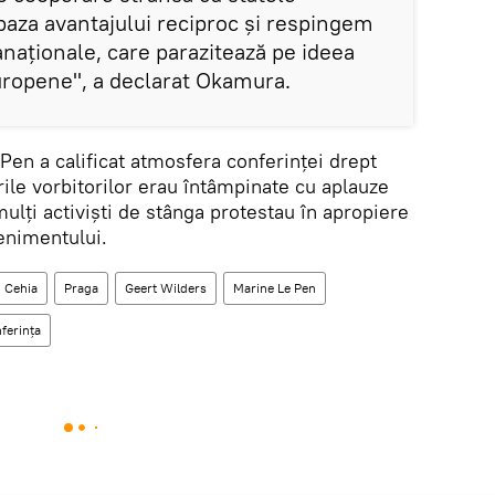
aza avantajului reciproc și respingem
ranaționale, care parazitează pe ideea
europene", a declarat Okamura.
 Pen a calificat atmosfera conferinței drept
rile vorbitorilor erau întâmpinate cu aplauze
ulți activiști de stânga protestau în apropiere
enimentului.
Cehia
Praga
Geert Wilders
Marine Le Pen
ferința