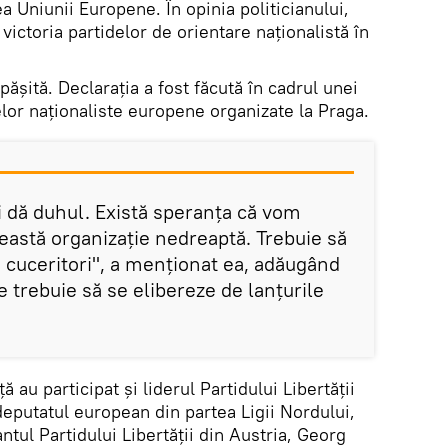
a Uniunii Europene. În opinia politicianului,
 victoria partidelor de orientare naționalistă în
ășită. Declarația a fost făcută în cadrul unei
delor naționaliste europene organizate la Praga.
 dă duhul. Există speranța că vom
ceastă organizație nedreaptă. Trebuie să
cuceritori", a menționat ea, adăugând
 trebuie să se elibereze de lanțurile
ă au participat și liderul Partidului Libertății
eputatul european din partea Ligii Nordului,
tul Partidului Libertății din Austria, Georg