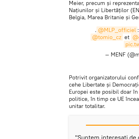
Meier, precum și reprezenta
Națiunilor și Libertăților (E
Belgia, Marea Britanie și G
.
@MLP_officiel
@tomio_cz
et
@g
pic.
— MENF (@m
Potrivit organizatorului conf
cehe Libertate și Democrați
Europei este posibil doar în
politice, în timp ce UE înce
unitar totalitar.
"Suntem interesați de 