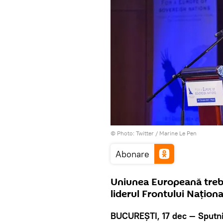
© Photo: Twitter /
Marine Le Pen
Abonare
Uniunea Europeană trebui
liderul Frontului Națion
BUCUREȘTI, 17 dec — Sputn