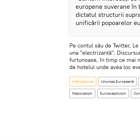
europene suverane în b
dictatul structurii sup
unificării popoarelor 
Pe contul său de Twitter, Le
una "electrizantă". Discursu
furtunoase, în timp ce mai m
de hotelul unde avea loc ev
Internaţional
Uniunea Europeană
Naționalism
Euroscepticism
Con