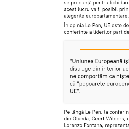
se pronunță pentru lichidare
acest lucru va fi posibil prin
alegerile europarlamentare.
În opinia Le Pen, UE este dep
conferințe a liderilor parti
"Uniunea Europeană își
distruge din interior a
ne comportăm ca niște 
că "popoarele europene
UE".
Pe lângă Le Pen, la conferinț
din Olanda, Geert Wilders, d
Lorenzo Fontana, reprezentan