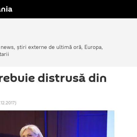
nia
 news, știri externe de ultimă oră, Europa,
arii
rebuie distrusă din
.12.2017
)