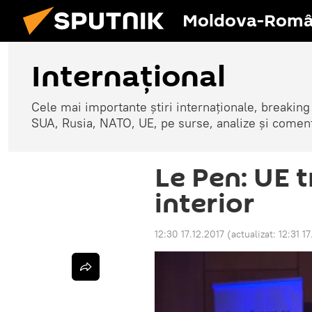
Moldova-Româ
Internaţional
Cele mai importante știri internaționale, breaking
SUA, Rusia, NATO, UE, pe surse, analize și coment
Le Pen: UE t
interior
12:30 17.12.2017
(actualizat:
12:31 17