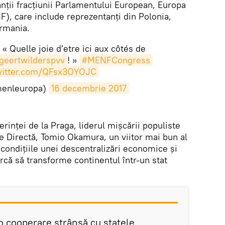
nții fracțiunii Parlamentului European, Europa
NF), care include reprezentanți din Polonia,
ermania.
: « Quelle joie d'etre ici aux côtés de
eertwilderspvv
! »
#MENFCongress
twitter.com/QFsx3OYOJC
enleuropa)
16 decembrie 2017
erinței de la Praga, liderul mișcării populiste
e Directă, Tomio Okamura, un viitor mai bun al
 condițiile unei descentralizări economice și
arcă să transforme continentul într-un stat
o cooperare strânsă cu statele