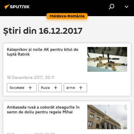
Moldova-România
Știri din 16.12.2017
Kalașnikov și noile AK pentru kitul de
luptă Ratnik
16 Decembrie 2017, 20:11
Societate
Rusia
arme
AK-12
Ambasada rusă a coborât steagurile în
semn de doliu pentru regele Mihai