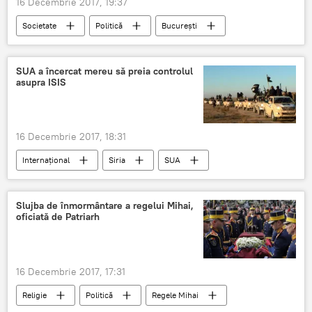
16 Decembrie 2017, 19:37
Societate
Politică
București
Steagul
doliu
Ambasada rusă
Casa Regală a României
SUA a încercat mereu să preia controlul
asupra ISIS
Regele Mihai I a plecat în lumea celor drepți
România
16 Decembrie 2017, 18:31
Internaţional
Siria
SUA
Konstantin Sivkov
Statul Islamic
ISIS
Slujba de înmormântare a regelui Mihai,
oficiată de Patriarh
Războiul din Siria. Tensiunile din provincia Idlib
Rusia
16 Decembrie 2017, 17:31
Religie
Politică
Regele Mihai