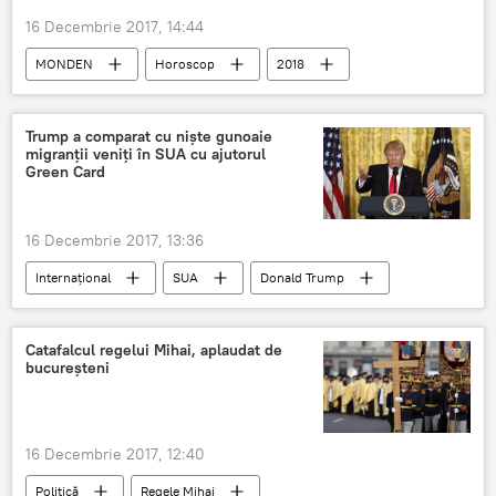
16 Decembrie 2017, 14:44
MONDEN
Horoscop
2018
Trump a comparat cu niște gunoaie
migranții veniți în SUA cu ajutorul
Green Card
16 Decembrie 2017, 13:36
Internaţional
SUA
Donald Trump
visa
Green card
loterie
imigrare
Catafalcul regelui Mihai, aplaudat de
bucureșteni
16 Decembrie 2017, 12:40
Politică
Regele Mihai