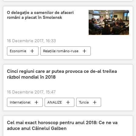
Patriarhul Daniel
înmormântare
slujba
Catedrala Patriarhală
O delegație a oamenilor de afaceri
români a plecat în Smolensk
Casa Regală a României
Regele Mihai I a plecat în lumea celor drepți
România
16 Decembrie 2017, 16:33
Economie
Relațiile româno-ruse
România
Rusia
Cinci regiuni care ar putea provoca ce de-al treilea
război mondial în 2018
16 Decembrie 2017, 15:47
Internaţional
ANALIZE
Turcia
Ucraina
Coreea de Nord
Golful Persic
Taiwan
Cel mai exact horoscop pentru anul 2018: Ce ne va
aduce anul Câinelui Galben
Al treilea război mondial