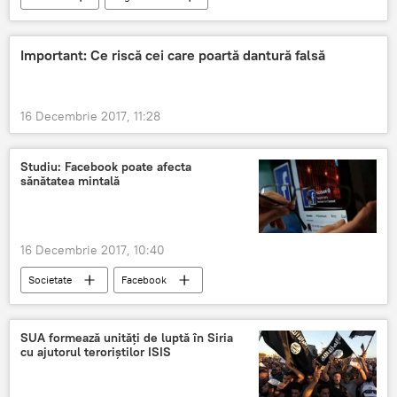
Casa Regală a României
Regele Mihai I a plecat în lumea celor drepți
Important: Ce riscă cei care poartă dantură falsă
România
16 Decembrie 2017, 11:28
Studiu: Facebook poate afecta
sănătatea mintală
16 Decembrie 2017, 10:40
Societate
Facebook
SUA formează unități de luptă în Siria
cu ajutorul teroriștilor ISIS