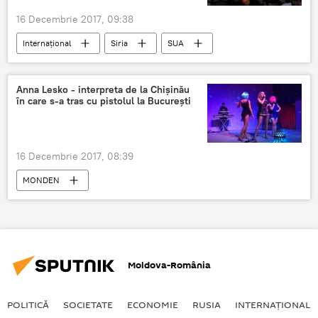
16 Decembrie 2017, 09:38
Internaţional
Siria
SUA
ISIS
Războiul din Siria. Tensiunile din provincia Idlib
Anna Lesko - interpreta de la Chișinău
în care s-a tras cu pistolul la București
Statul Islamic
16 Decembrie 2017, 08:39
MONDEN
Moldova-România
POLITICĂ
SOCIETATE
ECONOMIE
RUSIA
INTERNAŢIONAL